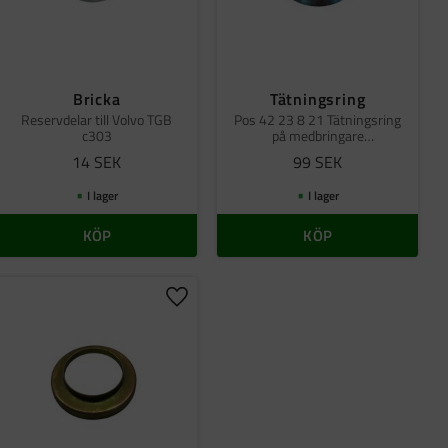
Bricka
Tätningsring
Reservdelar till Volvo TGB
Pos 42 23 8 21 Tätningsring
c303
på medbringare
fördelningslåda och kraftuttag
14
SEK
99
SEK
6x6
I lager
I lager
KÖP
KÖP
ll i favoriter
Lägg till i favoriter