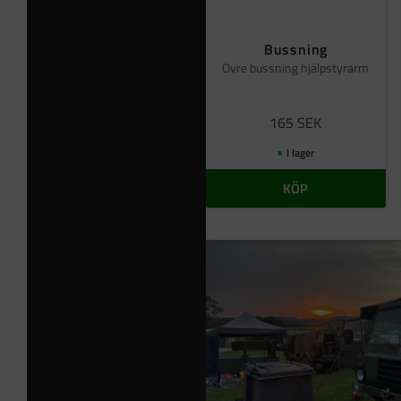
Bussning
Övre bussning hjälpstyrarm
165
SEK
I lager
KÖP