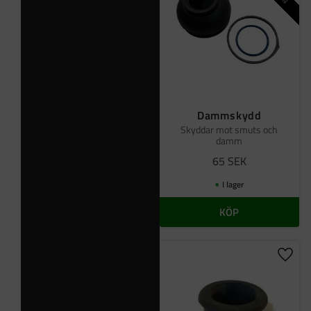
Dammskydd
Skyddar mot smuts och
damm
65
SEK
I lager
KÖP
Lägg t