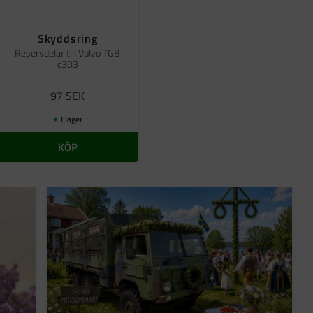
Skyddsring
Reservdelar till Volvo TGB
c303
97
SEK
I lager
KÖP