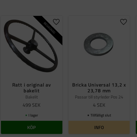
Finns i lager
28
Begagnade
2
Original
2
Renoverat
1
BEGAGNAD
ill i favoriter
Lägg till i favoriter
Lägg ti
Ratt i original av
Bricka Universal 13,2 x
bakelit
23,78 mm
Bakelit
Passar till styrleder Pos 24
499
SEK
4
SEK
I lager
Tillfälligt slut
KÖP
INFO