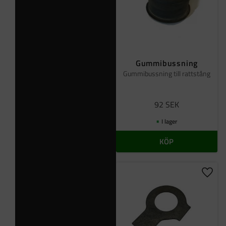
Gummibussning
Gummibussning till rattstång
92
SEK
I lager
KÖP
Lägg t