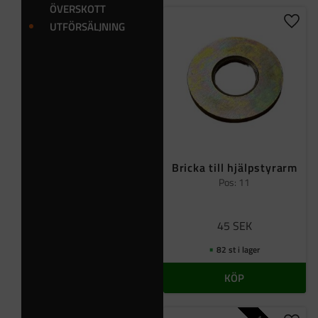
ÖVERSKOTT
UTFÖRSÄLJNING
Lägg t
Bricka till hjälpstyrarm
Pos: 11
45
SEK
82 st i lager
KÖP