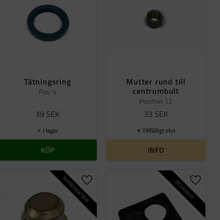
Tätningsring
Mutter rund till
centrumbult
Pos: 4
Position 12
39
SEK
33
SEK
I lager
Tillfälligt slut
KÖP
INFO
NYPRODUKTION
BEGAGNAD
ll i favoriter
Lägg till i favoriter
Lägg til