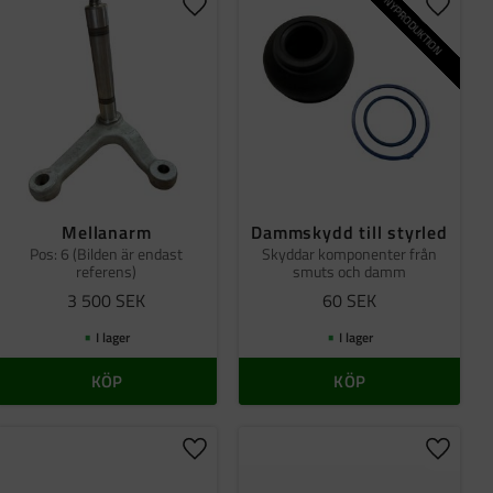
NYPRODUKTION
ll i favoriter
Lägg till i favoriter
Lägg til
Mellanarm
Dammskydd till styrled
Pos: 6 (Bilden är endast
Skyddar komponenter från
referens)
smuts och damm
3 500
SEK
60
SEK
I lager
I lager
KÖP
KÖP
ll i favoriter
Lägg till i favoriter
Lägg til