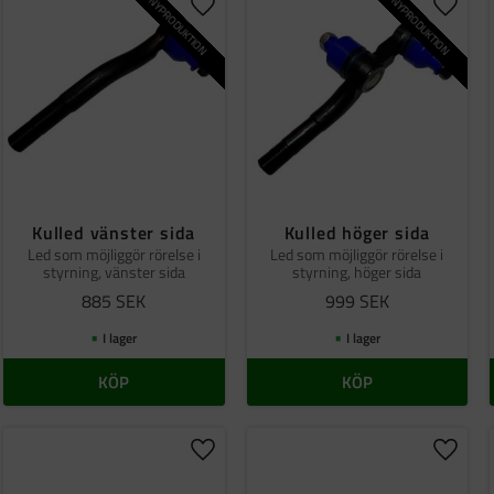
NYPRODUKTION
NYPRODUKTION
ill i favoriter
Lägg till i favoriter
Lägg ti
Kulled vänster sida
Kulled höger sida
Led som möjliggör rörelse i
Led som möjliggör rörelse i
styrning, vänster sida
styrning, höger sida
885
SEK
999
SEK
I lager
I lager
KÖP
KÖP
ill i favoriter
Lägg till i favoriter
Lägg ti