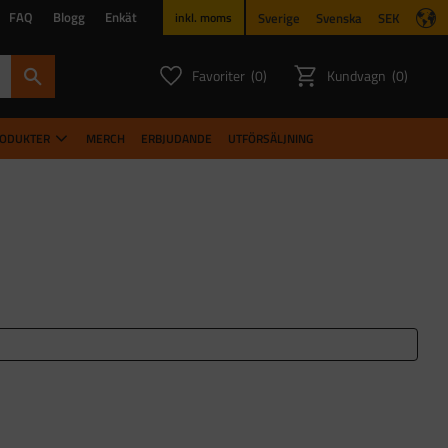
FAQ
Blogg
Enkät
Sverige
Svenska
SEK
inkl. moms
Favoriter
Kundvagn
0
0
ANTAL FAVORITER:
ANTAL PR
RODUKTER
MERCH
ERBJUDANDE
UTFÖRSÄLJNING