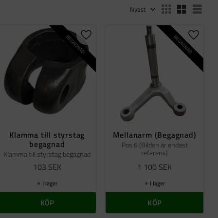
Välj sortering
Välj
BEGAGNAD
BEGAGNAD
ll i favoriter
Lägg till i favoriter
Lägg til
Klamma till styrstag
Mellanarm (Begagnad)
begagnad
Pos 6 (Bilden är endast
referens)
Klamma till styrstag begagnad
103
SEK
1 100
SEK
I lager
I lager
KÖP
KÖP