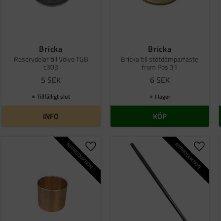
Bricka
Bricka
Reservdelar till Volvo TGB
Bricka till stötdämparfäste
c303
fram Pos 31
5
SEK
6
SEK
Tillfälligt slut
I lager
INFO
KÖP
NYPRODUKTION
NYPRODUKTION
ill i favoriter
Lägg till i favoriter
Lägg ti