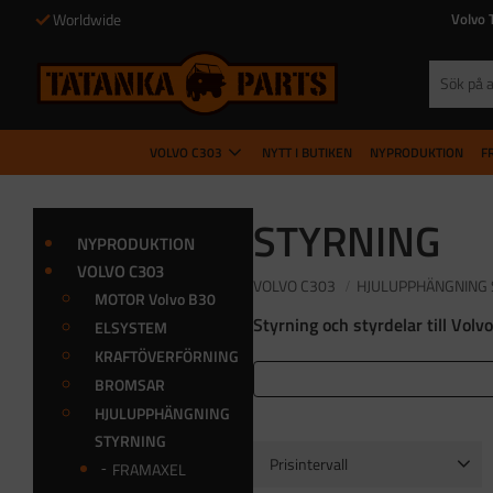
Worldwide
Volvo 
VOLVO C303
NYTT I BUTIKEN
NYPRODUKTION
F
STYRNING
NYPRODUKTION
VOLVO C303
VOLVO C303
HJULUPPHÄNGNING 
MOTOR Volvo B30
Styrning och styrdelar till Vo
ELSYSTEM
KRAFTÖVERFÖRNING
BROMSAR
HJULUPPHÄNGNING
STYRNING
Prisintervall
FRAMAXEL