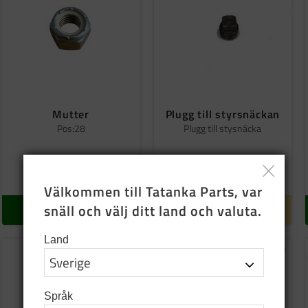
Mutter
Plugg till styrsnäckan
Pos:28
Plugg till stysnäcka
15
SEK
14
SEK
I lager
Tillfälligt slut
Välkommen till Tatanka Parts, var 
snäll och välj ditt land och valuta.
KÖP
INFO
Land
ill i favoriter
Lägg till i favoriter
Lägg ti
Språk