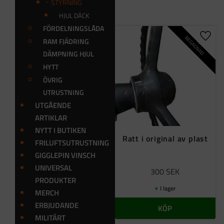
4
4 375
STYRNING
HJUL DÄCK
FÖRDELNINGSLÅDA
BEGAGNAD
Lägg t
RAM FJÄDRING
DÄMPNING HJUL
HYTT
ÖVRIG
UTRUSTNING
UTGÅENDE
ARTIKLAR
NYTT I BUTIKEN
Ratt i original av plast
FRILUFTSUTRUSTNING
GIGGLEPIN VINSCH
UNIVERSAL
300
SEK
PRODUKTER
I lager
MERCH
ERBJUDANDE
KÖP
MILITÄRT