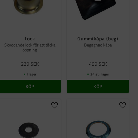
Lock
Gummikåpa (beg)
Skyddande lock för att täcka
Begagnad kåpa
öppning
239
SEK
499
SEK
I lager
24 st i lager
KÖP
KÖP
ll i favoriter
Lägg till i favoriter
Lägg til