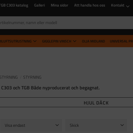
TGB C303 katalog
Galleri
Mina sidor
Att handla hos oss
Kontakt
RILUFTSUTRUSTNING
GIGGLEPIN VINSCH
OLJA MIDLAND
UNIVERSAL P
STYRNING
STYRNING
lvo C303 och TGB Både nyproducerat och begagnat.
HJUL DÄCK
Visa endast
Skick