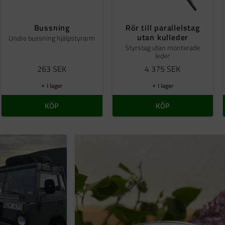
Bussning
Rör till parallelstag
utan kulleder
Undre bussning hjälpstyrarm
Styrstag utan monterade
leder
263
SEK
4 375
SEK
I lager
I lager
KÖP
KÖP