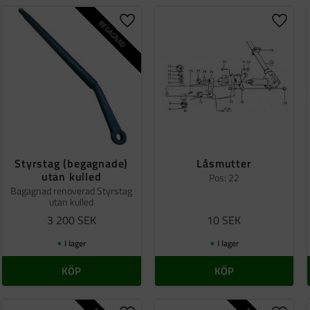
BEGAGNAD
ill i favoriter
Lägg till i favoriter
Lägg ti
Styrstag (begagnade)
Låsmutter
utan kulled
Pos: 22
Bagagnad renoverad Styrstag
utan kulled
3 200
SEK
10
SEK
I lager
I lager
KÖP
KÖP