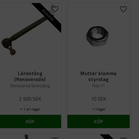
BEGAGNAD
ll i favoriter
Lägg till i favoriter
Lägg til
Länkstång
Mutter klamma
(Renoverade)
styrstag
Renoverad länkstång
Pos:11
2 500
SEK
10
SEK
1 st i lager
I lager
KÖP
KÖP