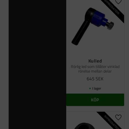
NYPRODUKTION
Lägg t
Kulled
Rörlig led som tillåter vinklad
rörelse mellan delar
645
SEK
I lager
KÖP
NYPRODUKTION
Lägg t