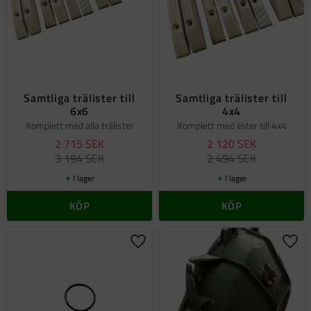
Samtliga trälister till
Samtliga trälister till
6x6
4x4
Komplett med alla trälister
Komplett med lister till 4x4
2 715
SEK
2 120
SEK
3 194
SEK
2 494
SEK
I lager
I lager
KÖP
KÖP
Lägg till i favoriter
Lägg 