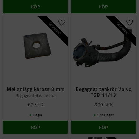
KÖP
KÖP
BEGAGNAD
BEGAGNAD
Lägg till i favoriter
Lägg 
Mellanlägg kaross 8 mm
Begagnat tankrör Volvo
TGB 11/13
Begagnad plast bricka
60
SEK
900
SEK
I lager
1 st i lager
KÖP
KÖP