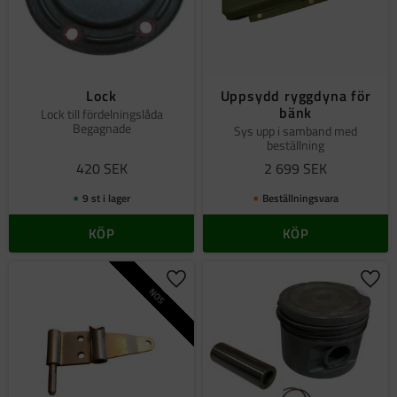
Lock
Uppsydd ryggdyna för
bänk
Lock till fördelningslåda
Begagnade
Sys upp i samband med
beställning
420
SEK
2 699
SEK
9 st i lager
Beställningsvara
KÖP
KÖP
Lägg till i favoriter
Lägg 
NOS