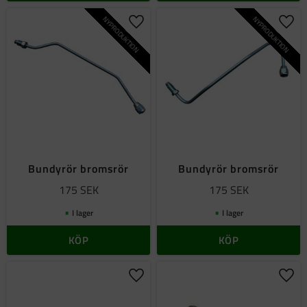
NYPRODUKTION
NYPRODUKTION
Lägg till i favoriter
Lägg 
Bundyrör bromsrör
Bundyrör bromsrör
175
SEK
175
SEK
I lager
I lager
KÖP
KÖP
Lägg till i favoriter
Lägg 