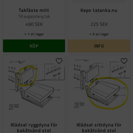
Takfäste mitt
Keps tatanka.nu
Till avgasslang tak
490
SEK
225
SEK
1 st i lager
5 st i lager
KÖP
INFO
Lägg till i favoriter
Lägg 
Klädsel ryggdyna för
Klädsel sittdyna för
bakåtvänd stol
bakåtvänd stol