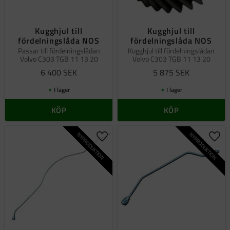
Kugghjul till
Kugghjul till
fördelningslåda NOS
fördelningslåda NOS
Passar till fördelningslådan
Kugghjul till fördelningslådan
Volvo C303 TGB 11 13 20
Volvo C303 TGB 11 13 20
6 400
SEK
5 875
SEK
I lager
I lager
KÖP
KÖP
NYPRODUKTION
NYPRODUKTION
Lägg till i favoriter
Lägg 