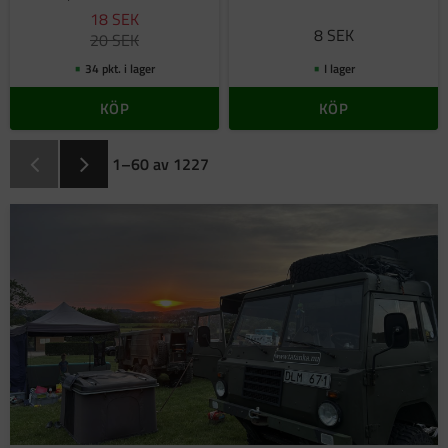
18
SEK
8
SEK
20
SEK
34 pkt. i lager
I lager
KÖP
KÖP
1–
60
av
1227