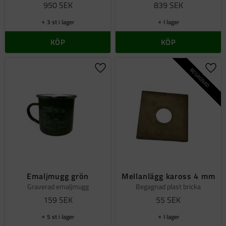
950
SEK
839
SEK
3 st i lager
I lager
KÖP
KÖP
BEGAGNAD
Lägg till i favoriter
Lägg 
Emaljmugg grön
Mellanlägg kaross 4 mm
Graverad emaljmugg
Begagnad plast bricka
159
SEK
55
SEK
5 st i lager
I lager