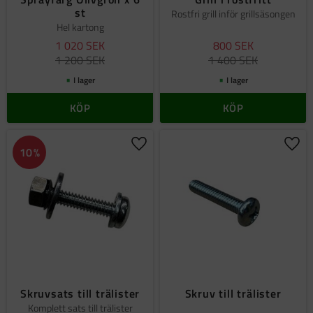
st
Rostfri grill inför grillsäsongen
Hel kartong
1 020
SEK
800
SEK
1 200
SEK
1 400
SEK
I lager
I lager
KÖP
KÖP
Lägg till i favoriter
Lägg 
10
%
Skruvsats till trälister
Skruv till trälister
Komplett sats till trälister