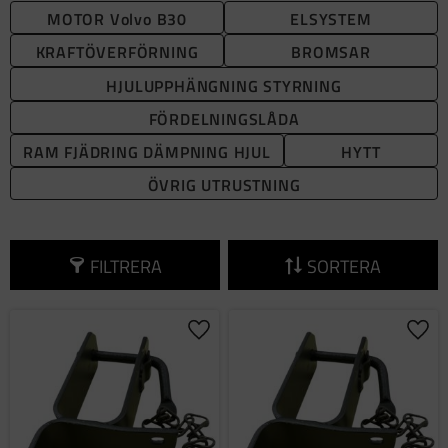
MOTOR Volvo B30
ELSYSTEM
KRAFTÖVERFÖRNING
BROMSAR
HJULUPPHÄNGNING STYRNING
FÖRDELNINGSLÅDA
RAM FJÄDRING DÄMPNING HJUL
HYTT
ÖVRIG UTRUSTNING
FILTRERA
SORTERA
Lägg till i favoriter
Lägg 