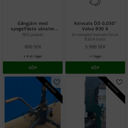
Gångjärn med
Kolvsats ÖD 0,030"
spegelfäste vänster
Volvo B30 A
NOS
NOS produkt
En komplett kolvsats för en
B30 A motor
600
SEK
5 999
SEK
9 st i lager
I lager
KÖP
KÖP
BEGAGNAD
BEGAGNAD
Lägg till i favoriter
Lägg 