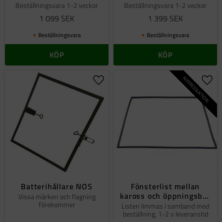
Beställningsvara 1-2 veckor
Beställningsvara 1-2 veckor
1 099
SEK
1 399
SEK
Beställningsvara
Beställningsvara
KÖP
KÖP
NYPRODUKTION
Lägg till i favoriter
Lägg 
Batterihållare NOS
Fönsterlist mellan
kaross och öppningsbar
Vissa märken och flagning
förekommer
framruta
Listen limmas i samband med
beställning, 1-2 v leveranstid