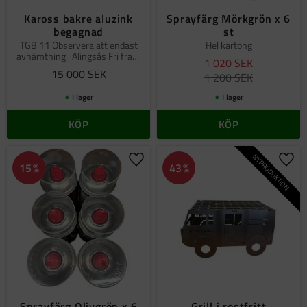
Kaross bakre aluzink
Sprayfärg Mörkgrön x 6
begagnad
st
TGB 11 Observera att endast
Hel kartong
avhämtning i Alingsås Fri frakt
1 020
SEK
gäller ej.
15 000
SEK
1 200
SEK
I lager
I lager
KÖP
KÖP
NYPRODUKTION
Lägg till i favoriter
Lägg 
15
%
43
%
Sprayfärg Olivgrön x 6
Grill i rostfritt