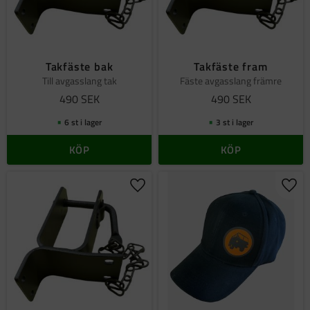
Takfäste bak
Takfäste fram
Till avgasslang tak
Fäste avgasslang främre
490
SEK
490
SEK
6 st i lager
3 st i lager
KÖP
KÖP
Lägg till i favoriter
Lägg 