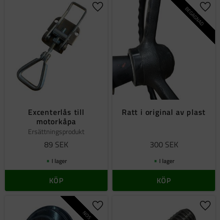
BEGAGNAD
Lägg till i favoriter
Lägg 
Excenterlås till
Ratt i original av plast
motorkåpa
Ersättningsprodukt
89
SEK
300
SEK
I lager
I lager
KÖP
KÖP
Lägg till i favoriter
Lägg 
NOS