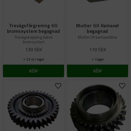
Trevägsförgrening till
Mutter till Kamaxel
bromssystem begagnad
begagnad
Trevägskoppling bakre
Mutter till kamaxeldrev
bromsystem
130
SEK
110
SEK
23 st i lager
I lager
KÖP
KÖP
Lägg till i favoriter
Lägg 