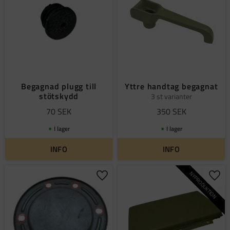
Begagnad plugg till
Yttre handtag begagnat
stötskydd
3 st varianter
70
SEK
350
SEK
I lager
I lager
INFO
INFO
NYPRODUKTION
Lägg till i favoriter
Lägg 