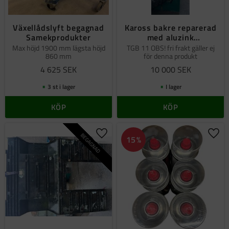
Växellådslyft begagnad
Kaross bakre reparerad
Samekprodukter
med aluzink
ekonomiplåt begagnad
Max höjd 1900 mm lägsta höjd
TGB 11 OBS! fri frakt gäller ej
860 mm
för denna produkt
4 625
SEK
10 000
SEK
3 st i lager
I lager
KÖP
KÖP
BEGAGNAD
Lägg till i favoriter
Lägg 
15
%