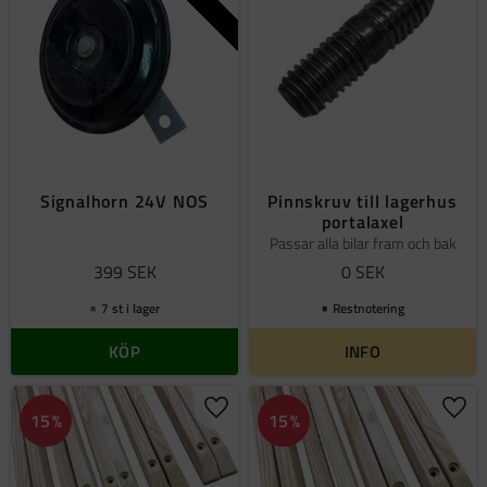
Signalhorn 24V NOS
Pinnskruv till lagerhus
portalaxel
Passar alla bilar fram och bak
399
SEK
0
SEK
7 st i lager
Restnotering
KÖP
INFO
Lägg till i favoriter
Lägg 
15
%
15
%