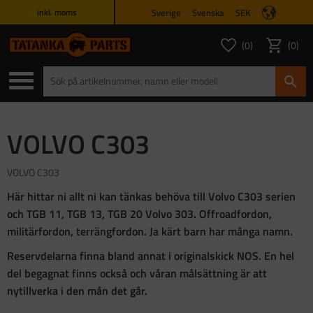
Sverige
Svenska
SEK
inkl. moms
Meny
0
0
ANTAL FAVORITER
ANTAL
Favoriter
Kundvagn
VOLVO C303
VOLVO C303
Här hittar ni allt ni kan tänkas behöva till Volvo C303 serien
och TGB 11, TGB 13, TGB 20 Volvo 303. Offroadfordon,
militärfordon, terrängfordon. Ja kärt barn har många namn.
Reservdelarna finna bland annat i originalskick NOS. En hel
del begagnat finns också och våran målsättning är att
nytillverka i den mån det går.