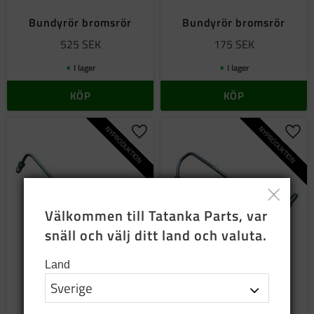
Bundyrör bromsrör
Bundyrör bromsrör
525
SEK
175
SEK
I lager
I lager
KÖP
KÖP
NYPRODUKTION
NYPRODUKTION
Lägg till i favoriter
Lägg 
Välkommen till Tatanka Parts, var 
snäll och välj ditt land och valuta.
Land
Bundyrör bromsrör
Bundyrör bromsrör
175
SEK
175
SEK