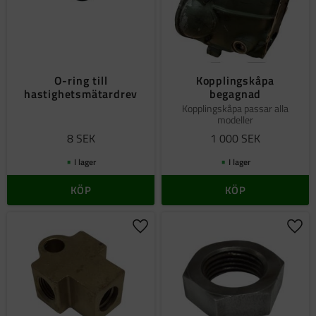
O-ring till
Kopplingskåpa
hastighetsmätardrev
begagnad
Kopplingskåpa passar alla
modeller
8
SEK
1 000
SEK
I lager
I lager
KÖP
KÖP
Lägg till i favoriter
Lägg 