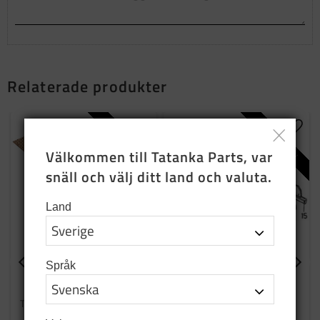
Relaterade produkter
NYPRODUKTION
NYPRODUKTION
Lägg till i favoriter
Lägg t
Välkommen till Tatanka Parts, var 
snäll och välj ditt land och valuta.
Land
Språk
Täckskiva höger
Täckskiva främre tak
framdörr övre
Inkommer vecka 25
Täcker och skyddar övre del av
höger framdörr