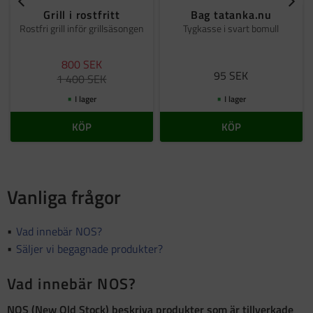
Grill i rostfritt
Bag tatanka.nu
Rostfri grill inför grillsäsongen
Tygkasse i svart bomull
800
SEK
95
SEK
1 400
SEK
I lager
I lager
KÖP
KÖP
Vanliga frågor
Vad innebär NOS?
Säljer vi begagnade produkter?
Vad innebär NOS?
NOS (New Old Stock)
beskriva produkter som är
tillverkade