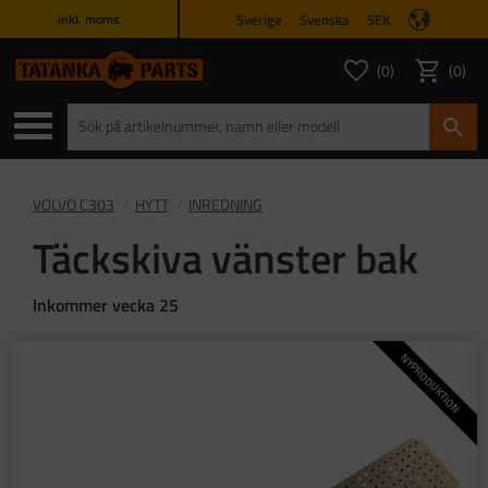
Sverige
Svenska
SEK
inkl. moms
Meny
0
0
ANTAL FAVORITER
ANTAL
Favoriter
Kundvagn
VOLVO C303
HYTT
INREDNING
Täckskiva vänster bak
Inkommer vecka 25
NYPRODUKTION