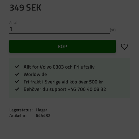
349
SEK
Antal
st
Lägg till 
KÖP
Allt för Volvo C303 och Friluftsliv
Worldwide
Fri frakt i Sverige vid köp över 500 kr
Behöver du support +46 706 40 08 32
Lagerstatus
I lager
Artikelnr
644432