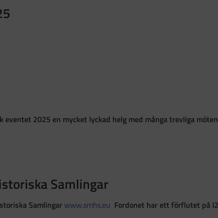
25
sk eventet 2025 en mycket lyckad helg med många trevliga möten
istoriska Samlingar
istoriska Samlingar
www.smhs.eu
Fordonet har ett förflutet på I21