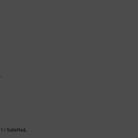
.
 i Sollefteå.