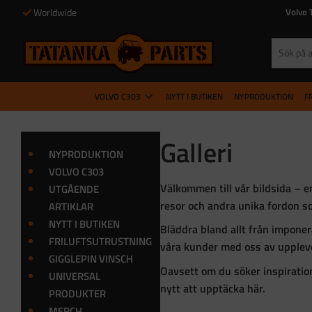
Fri frakt inom SV vid köp över 500 kr
Volvo 
VOLVO C303
NYTT I BUTIKEN
NYPRODUKTION
F
Galleri
NYPRODUKTION
VOLVO C303
Välkommen till vår bildsida – 
UTGÅENDE
resor och andra unika fordon s
ARTIKLAR
NYTT I BUTIKEN
Bläddra bland allt från imponer
FRILUFTSUTRUSTNING
våra kunder med oss av uppleve
GIGGLEPIN VINSCH
Oavsett om du söker inspiration 
UNIVERSAL
nytt att upptäcka här.
PRODUKTER
MERCH