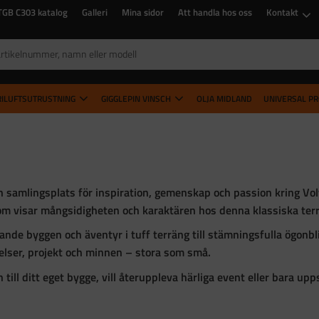
TGB C303 katalog
Galleri
Mina sidor
Att handla hos oss
Kontakt
RILUFTSUTRUSTNING
GIGGLEPIN VINSCH
OLJA MIDLAND
UNIVERSAL P
en samlingsplats för inspiration, gemenskap och passion kring
Vo
om visar mångsidigheten och karaktären hos denna klassiska terr
ande byggen och äventyr i tuff terräng till stämningsfulla ögonb
lser, projekt och minnen – stora som små.
till ditt eget bygge, vill återuppleva härliga event eller bara upps