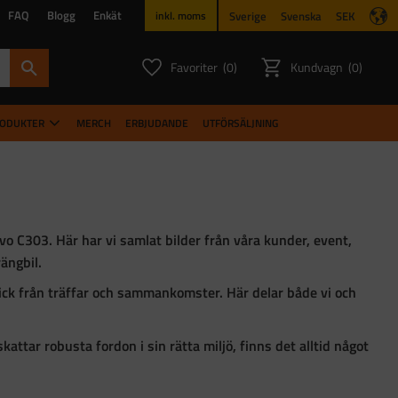
FAQ
Blogg
Enkät
Sverige
Svenska
SEK
inkl. moms
Favoriter
Kundvagn
0
0
ANTAL FAVORITER:
ANTAL PR
RODUKTER
MERCH
ERBJUDANDE
UTFÖRSÄLJNING
lvo C303
. Här har vi samlat bilder från våra kunder, event,
ängbil.
lick från träffar och sammankomster. Här delar både vi och
kattar robusta fordon i sin rätta miljö, finns det alltid något