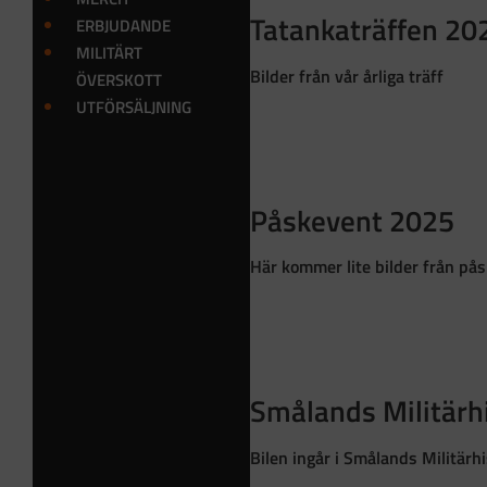
Tatankaträffen 20
ERBJUDANDE
MILITÄRT
Bilder från vår årliga träff
ÖVERSKOTT
UTFÖRSÄLJNING
Påskevent 2025
Här kommer lite bilder från på
Smålands Militärh
Bilen ingår i Smålands Militärh