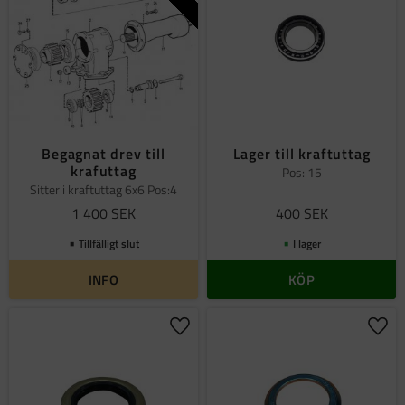
Begagnat drev till
Lager till kraftuttag
krafuttag
Pos: 15
Sitter i kraftuttag 6x6 Pos:4
1 400
SEK
400
SEK
Tillfälligt slut
I lager
INFO
KÖP
Lägg till i favoriter
Lägg 