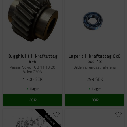
Kugghjul till kraftuttag
Lager till kraftuttag 6x6
6x6
pos 18
Passar Volvo TGB 11 13 20
Bilden är endast referens
Volvo C303
4 700
SEK
299
SEK
I lager
I lager
KÖP
KÖP
BEGAGNAD
Lägg till i favoriter
Lägg 