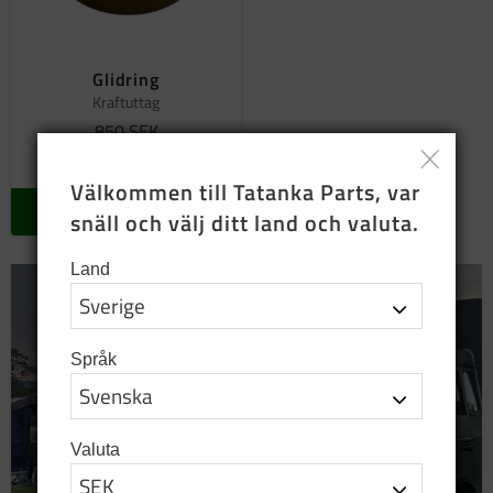
Glidring
Kraftuttag
850
SEK
I lager
Välkommen till Tatanka Parts, var 
KÖP
snäll och välj ditt land och valuta.
Land
Språk
Valuta