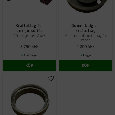
Kraftuttag för
Gummibälg till
sexhjulsdrift
kraftuttag
För tredje axel på 6x6
Membrane till kraftuttag för
winch
8 750
SEK
1 200
SEK
4 st i lager
I lager
KÖP
KÖP
Lägg till i favoriter