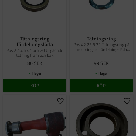
Tätningsring
Tätningsring
fördelningslåda
Pos 42 23 8 21 Tätningsring på
medbringare fördelningslåda
Pos 22 och 41 och 20 Utgående
och kraftuttag 6x6
tätning fram och bak
fördelningslåda samt kraftuttag
80
SEK
99
SEK
6x6
I lager
I lager
KÖP
KÖP
Lägg till i favoriter
Lägg 