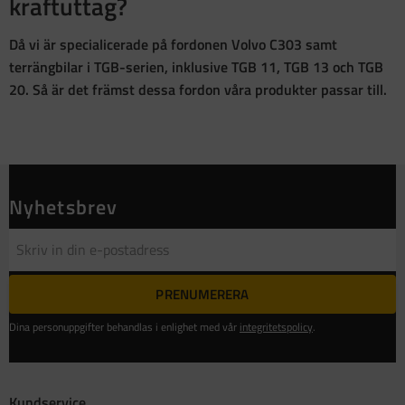
kraftuttag?
Då vi är specialicerade på fordonen Volvo C303 samt
terrängbilar i TGB-serien, inklusive TGB 11, TGB 13 och TGB
20. Så är det främst dessa fordon våra produkter passar till.
Nyhetsbrev
PRENUMERERA
Dina personuppgifter behandlas i enlighet med vår
integritetspolicy
.
Kundservice