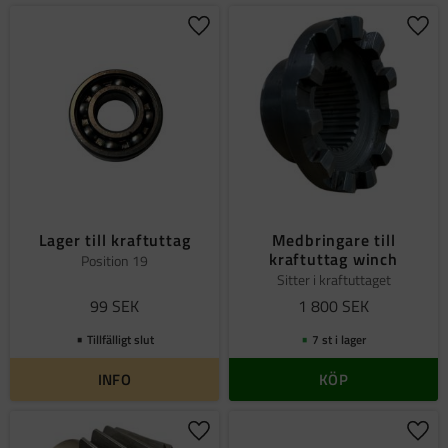
Lägg till i favoriter
Lägg 
Lager till kraftuttag
Medbringare till
kraftuttag winch
Position 19
Sitter i kraftuttaget
99
SEK
1 800
SEK
Tillfälligt slut
7 st i lager
INFO
KÖP
Lägg till i favoriter
Lägg 