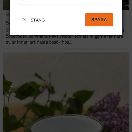
29 juni 2026
SPARA
STÄNG
Semestertider
Sommaren är här och vi vill passa på att informera om våra
öppettider, kommande aktiviteter och att ni gärna får höra
av er innan ert nästa besök hos...