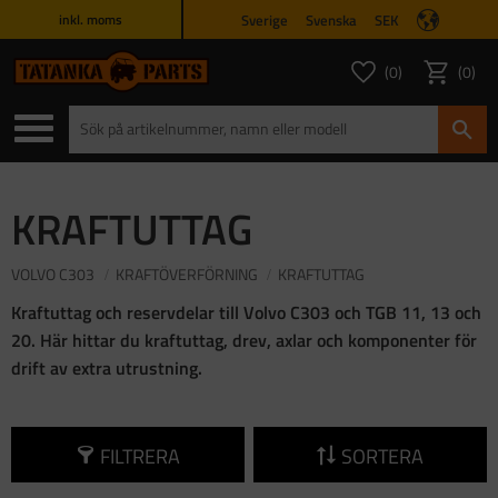
Sverige
Svenska
SEK
inkl. moms
Meny
0
0
ANTAL FAVORITER
ANTAL
Favoriter
Kundvagn
KRAFTUTTAG
VOLVO C303
KRAFTÖVERFÖRNING
KRAFTUTTAG
Kraftuttag och reservdelar till Volvo C303 och TGB 11, 13 och
20. Här hittar du kraftuttag, drev, axlar och komponenter för
drift av extra utrustning.
FILTRERA
SORTERA