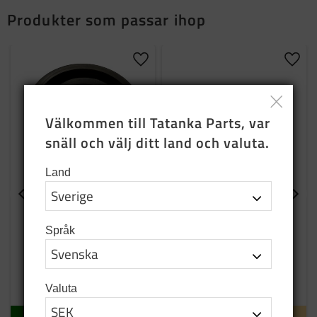
Produkter som passar ihop
Lägg till i favoriter
Lägg t
Välkommen till Tatanka Parts, var 
snäll och välj ditt land och valuta.
Land
Gummibälg till
Lager till kraftuttag
kraftuttag
Position 19
Språk
Membrane till kraftuttag för
winch
1 200
SEK
99
SEK
Valuta
I lager
Tillfälligt slut