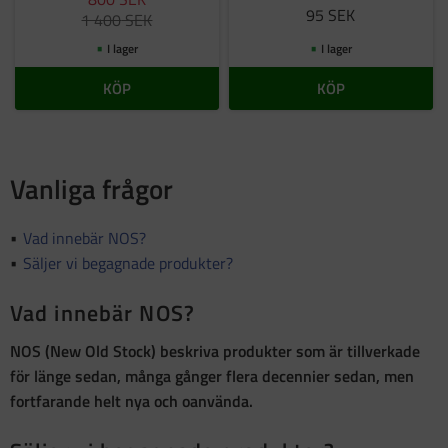
95
SEK
1 400
SEK
I lager
I lager
KÖP
KÖP
Vanliga frågor
Vad innebär NOS?
Säljer vi begagnade produkter?
Vad innebär NOS?
NOS (New Old Stock)
beskriva produkter som är
tillverkade
för länge sedan, många gånger flera decennier sedan, men
fortfarande helt nya och oanvända
.