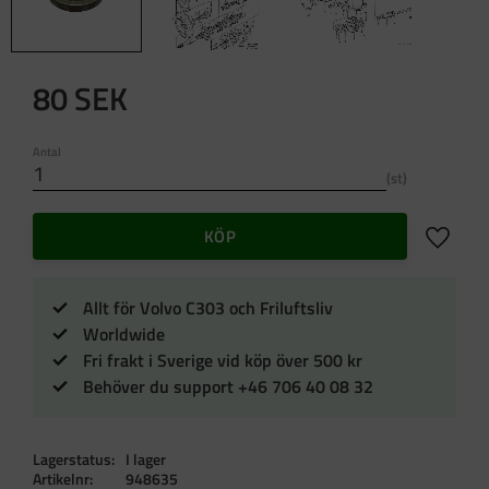
80
SEK
Antal
st
Lägg till 
KÖP
Allt för Volvo C303 och Friluftsliv
Worldwide
Fri frakt i Sverige vid köp över 500 kr
Behöver du support +46 706 40 08 32
Lagerstatus
I lager
Artikelnr
948635