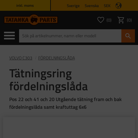
Sverige
Svenska
SEK
inkl. moms
Meny
0
0
ANTAL FAVORITER
ANTAL
Favoriter
Kundvagn
VOLVO C303
FÖRDELNINGSLÅDA
Tätningsring
fördelningslåda
Pos 22 och 41 och 20 Utgående tätning fram och bak
fördelningslåda samt kraftuttag 6x6