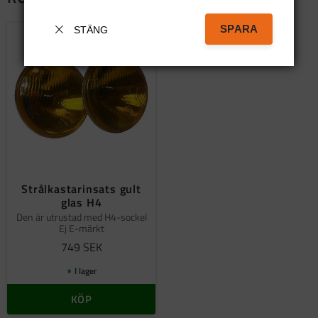
SPARA
STÄNG
Lägg till i favoriter
Strålkastarinsats gult
glas H4
Den är utrustad med H4-sockel
Ej E-märkt
749
SEK
I lager
KÖP