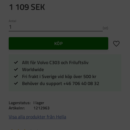
1 109
SEK
Antal
st
Lägg till 
KÖP
Allt för Volvo C303 och Friluftsliv
Worldwide
Fri frakt i Sverige vid köp över 500 kr
Behöver du support +46 706 40 08 32
Lagerstatus
I lager
Artikelnr
1212963
Visa alla produkter från Hella