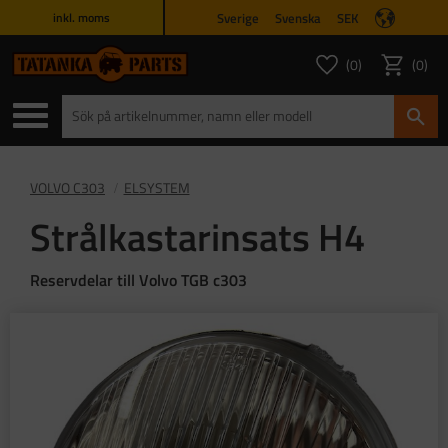
Sverige
Svenska
SEK
inkl. moms
Meny
0
0
ANTAL FAVORITER
ANTAL
Favoriter
Kundvagn
VOLVO C303
ELSYSTEM
Strålkastarinsats H4
Reservdelar till Volvo TGB c303