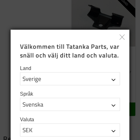
Välkommen till Tatanka Parts, var 
snäll och välj ditt land och valuta.
Fjäder clips
(Begagnade)
Land
Till strålkastarinsats (bilden är
endast referens)
50
SEK
Språk
5 st i lager
KÖP
Valuta
Relaterade produkter