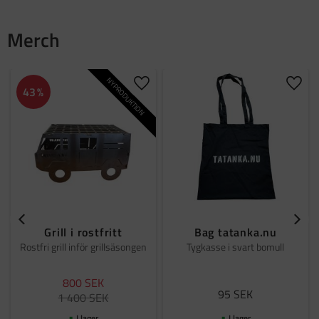
Merch
NYPRODUKTION
Lägg till i favoriter
Lägg t
43
%
Grill i rostfritt
Bag tatanka.nu
Rostfri grill inför grillsäsongen
Tygkasse i svart bomull
800
SEK
95
SEK
1 400
SEK
I lager
I lager