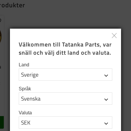
rodukter
ägg till i favoriter
Välkommen till Tatanka Parts, var 
snäll och välj ditt land och valuta.
Land
s
t
Språk
Valuta