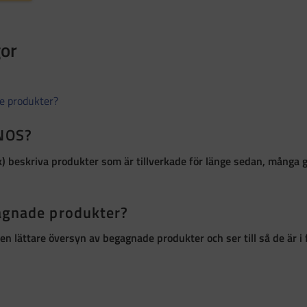
gor
de produkter?
 NOS?
k)
beskriva produkter som är
tillverkade för länge sedan, många 
gagnade produkter?
ör en lättare översyn av begagnade produkter och ser till så de är