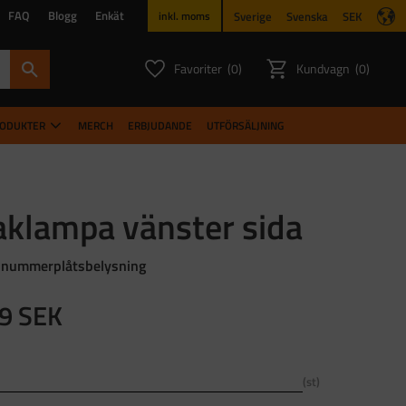
FAQ
Blogg
Enkät
Sverige
Svenska
SEK
inkl. moms
Favoriter
Kundvagn
0
0
ANTAL FAVORITER:
ANTAL PR
RODUKTER
MERCH
ERBJUDANDE
UTFÖRSÄLJNING
aklampa vänster sida
nummerplåtsbelysning
9
SEK
st