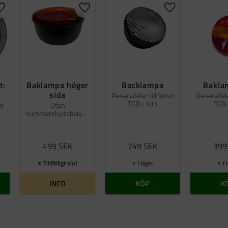
Lägg till i favoriter
Lägg till i favoriter
Lägg till i favorit
ts
Baklampa höger
Backlampa
Bakla
sida
Reservdelar till Volvo
Reservdelar
TGB c303
TGB 
vo
Utan
nummerskyltsbelysn
ing
499
SEK
749
SEK
399
Tillfälligt slut
I lager
I 
INFO
KÖP
K