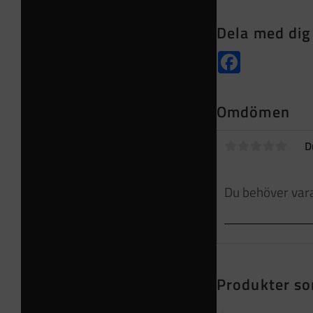
Dela med dig
Facebook
Omdömen
D
Produkter so