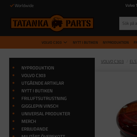
Worldwide
Volvo 
VOLVO C303
NYTT I BUTIKEN
NYPRODUKTION
F
VOLVO C303
EL
NYPRODUKTION
VOLVO C303
UTGÅENDE ARTIKLAR
NYTT I BUTIKEN
FRILUFTSUTRUSTNING
GIGGLEPIN VINSCH
UNIVERSAL PRODUKTER
MERCH
ERBJUDANDE
MILITÄRT ÖVERSKOTT