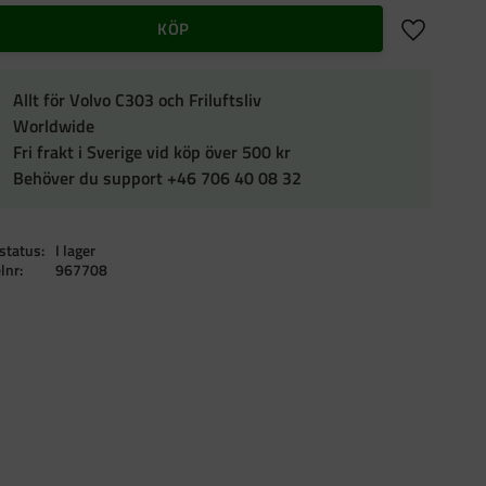
Lägg till i f
KÖP
Allt för Volvo C303 och Friluftsliv
Worldwide
Fri frakt i Sverige vid köp över 500 kr
Behöver du support +46 706 40 08 32
status
I lager
elnr
967708