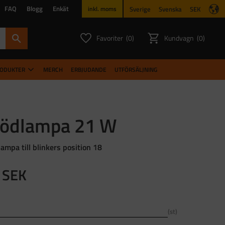
FAQ
Blogg
Enkät
Sverige
Svenska
SEK
inkl. moms
Favoriter
Kundvagn
0
0
ANTAL FAVORITER:
ANTAL PR
RODUKTER
MERCH
ERBJUDANDE
UTFÖRSÄLJNING
lödlampa 21 W
ampa till blinkers position 18
SEK
st