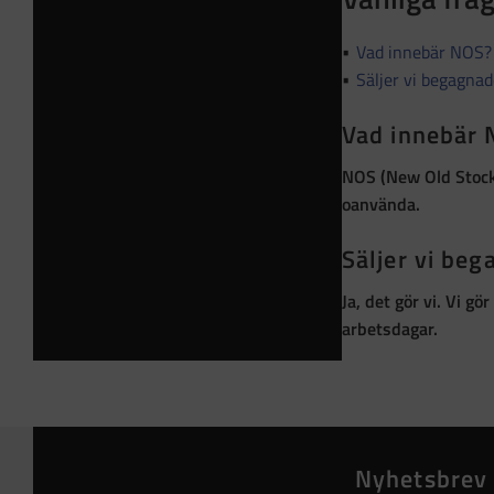
Vad innebär NOS?
Säljer vi begagna
Vad innebär
NOS (New Old Stoc
oanvända
.
Säljer vi be
Ja, det gör vi. Vi g
arbetsdagar.
Nyhetsbrev