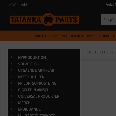
Worldwide
Volvo 
VOLVO C303
NYTT I BUTIKEN
NYPRODUKTION
F
VOLVO C303
EL
NYPRODUKTION
VOLVO C303
UTGÅENDE ARTIKLAR
NYTT I BUTIKEN
FRILUFTSUTRUSTNING
GIGGLEPIN VINSCH
UNIVERSAL PRODUKTER
MERCH
ERBJUDANDE
MILITÄRT ÖVERSKOTT