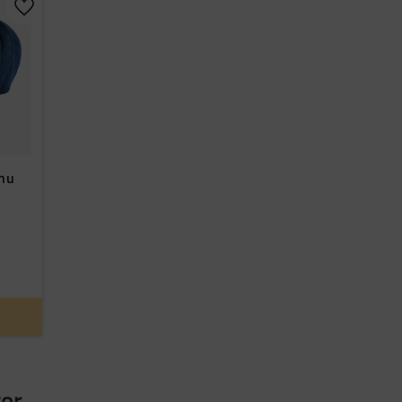
Lägg till i favoriter
.nu
gor