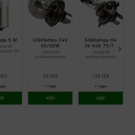
mpa 5 W
Glödlampa 24V
Glödlampa H4
55/50W
24 Volt 75/70
pa till
osition 20
W
Lampa till
Lampa till
strålkastarinsats
strålkastarinsats
n
fram
position 7
SEK
59
SEK
129
SEK
lager
I lager
I lager
ÖP
KÖP
KÖP