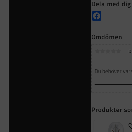
Dela med dig
Facebook
Omdömen
D
Produkter so