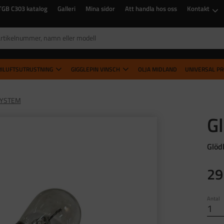
TGB C303 katalog
Galleri
Mina sidor
Att handla hos oss
Kontakt
RILUFTSUTRUSTNING
GIGGLEPIN VINSCH
OLJA MIDLAND
UNIVERSAL P
SYSTEM
G
Glödl
29
Antal