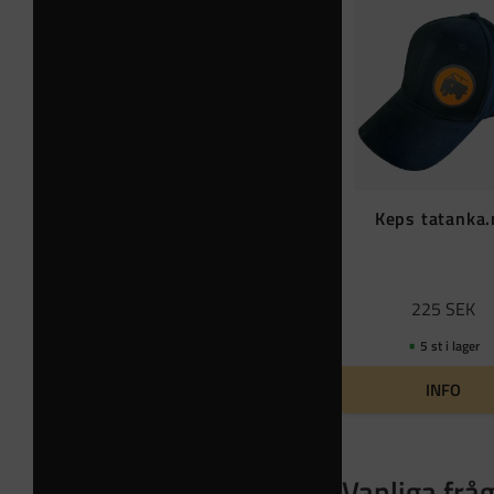
Keps tatanka
225
SEK
5 st i lager
INFO
Vanliga frå