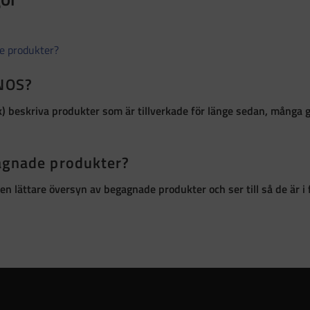
de produkter?
 NOS?
k)
beskriva produkter som är
tillverkade för länge sedan, många 
gagnade produkter?
ör en lättare översyn av begagnade produkter och ser till så de är