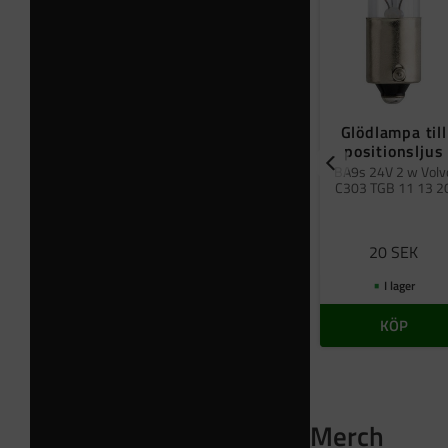
Glödlampa till
positionsljus
BA9s 24V 2 w Volv
C303 TGB 11 13 2
20
SEK
I lager
KÖP
Merch