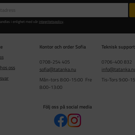
andlas i enlighet med vår
integritetspolicy
.
ce
Kontor och order Sofia
Teknisk support
ss
0708-254 405
0706-400 832
 hos oss
sofia@tatanka.nu
info@tatanka.n
 svar
Mån-tors 8:00-15:00 Fre
Tis-Tors 9:00-1
8:00-13:00
Följ oss på social media