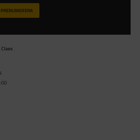
PRENUMERERA
 Claes
u
5:00