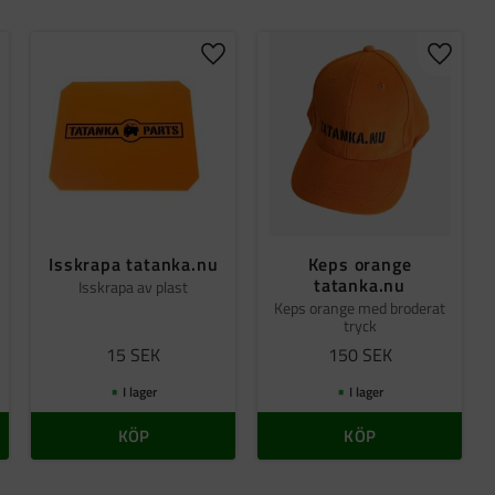
gg till i favoriter
Lägg till i favoriter
Lägg til
Isskrapa tatanka.nu
Keps orange
tatanka.nu
Isskrapa av plast
Keps orange med broderat
tryck
15
SEK
150
SEK
I lager
I lager
KÖP
KÖP