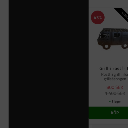
NYPRO
43
%
Grill i rostfri
Rostfri grill infö
grillsäsongen
800
SEK
1 400
SEK
I lager
KÖP