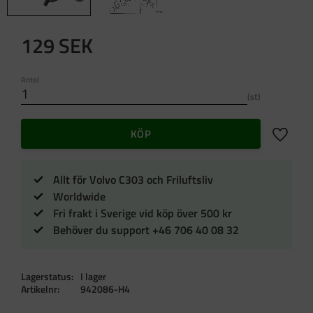
129
SEK
Antal
st
Lägg till 
KÖP
Allt för Volvo C303 och Friluftsliv
Worldwide
Fri frakt i Sverige vid köp över 500 kr
Behöver du support +46 706 40 08 32
Lagerstatus
I lager
Artikelnr
942086-H4