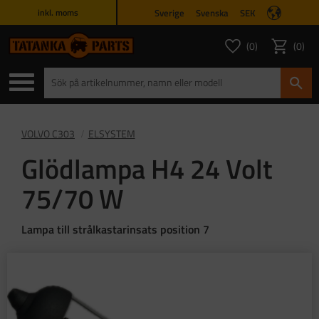
Sverige
Svenska
SEK
inkl. moms
Meny
0
0
ANTAL FAVORITER
ANTAL
Favoriter
Kundvagn
VOLVO C303
ELSYSTEM
Glödlampa H4 24 Volt
75/70 W
Lampa till strålkastarinsats position 7