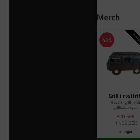
Merch
NYPRO
43
%
Grill i rostfri
Rostfri grill infö
grillsäsongen
800
SEK
1 400
SEK
I lager