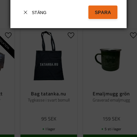
SPARA
STÄNG
DUKTION
Lägg till i favoriter
Lägg till i favoriter
Lä
tt
Bag tatanka.nu
Emaljmugg grön
r
Tygkasse i svart bomull
Graverad emaljmugg
95
SEK
159
SEK
I lager
5 st i lager