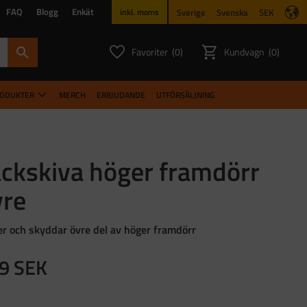
FAQ
Blogg
Enkät
Sverige
Svenska
SEK
inkl. moms
Favoriter
Kundvagn
0
0
ANTAL FAVORITER:
ANTAL PR
RODUKTER
MERCH
ERBJUDANDE
UTFÖRSÄLJNING
äckskiva höger framdörr
vre
er och skyddar övre del av höger framdörr
9
SEK