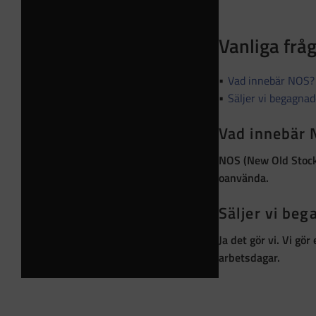
Vanliga frå
Vad innebär NOS?
Säljer vi begagna
Vad innebär
NOS (New Old Stoc
oanvända
.
Säljer vi be
Ja det gör vi. Vi gö
arbetsdagar.