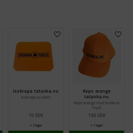
gg till i favoriter
Lägg till i favoriter
Lägg til
Isskrapa tatanka.nu
Keps orange
tatanka.nu
Isskrapa av plast
Keps orange med broderat
tryck
15
SEK
150
SEK
I lager
I lager