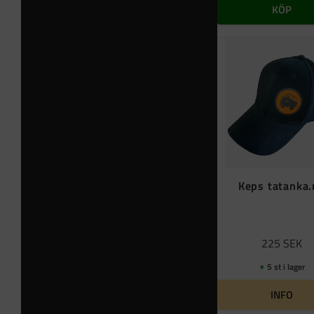
KÖP
Keps tatanka
225
SEK
5 st i lager
INFO