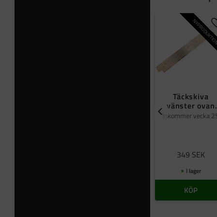
NYPRODUKTI
Täckskiva
vänster ovan
framruta
Inkommer vecka 2
349
SEK
I lager
KÖP