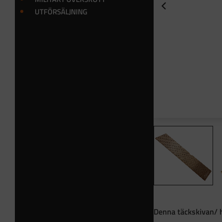
UTFÖRSÄLJNING
Denna täckskivan/ hå