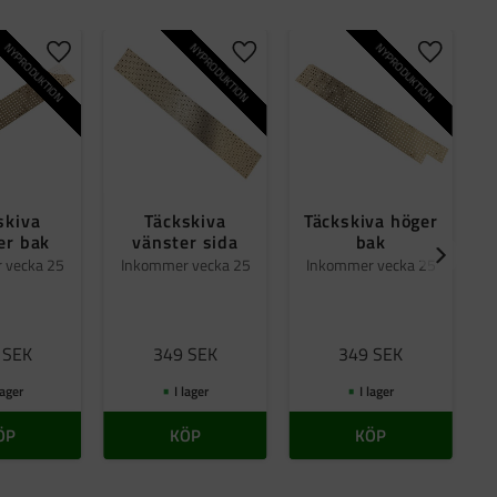
NYPRODUKTION
NYPRODUKTION
NYPRODUKTION
er
Lägg till i favoriter
Lägg till i favoriter
Lägg till 
skiva
Täckskiva
Täckskiva höger
er bak
vänster sida
bak
 vecka 25
Inkommer vecka 25
Inkommer vecka 25
SEK
349
SEK
349
SEK
lager
I lager
I lager
ÖP
KÖP
KÖP