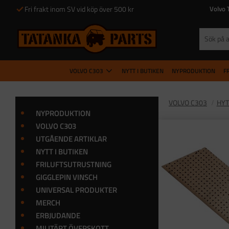
Fri frakt inom SV vid köp över 500 kr
Volvo 
VOLVO C303
NYTT I BUTIKEN
NYPRODUKTION
F
VOLVO C303
HYT
NYPRODUKTION
VOLVO C303
UTGÅENDE ARTIKLAR
NYTT I BUTIKEN
FRILUFTSUTRUSTNING
GIGGLEPIN VINSCH
UNIVERSAL PRODUKTER
MERCH
ERBJUDANDE
MILITÄRT ÖVERSKOTT