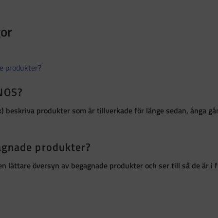
gor
de produkter?
 NOS?
k)
beskriva produkter som är
tillverkade för länge sedan, ånga g
gagnade produkter?
r en lättare översyn av begagnade produkter och ser till så de är 