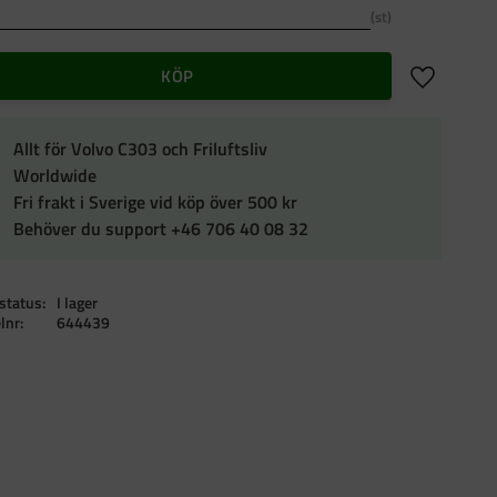
st
Lägg till i f
KÖP
Allt för Volvo C303 och Friluftsliv
Worldwide
Fri frakt i Sverige vid köp över 500 kr
Behöver du support +46 706 40 08 32
status
I lager
elnr
644439