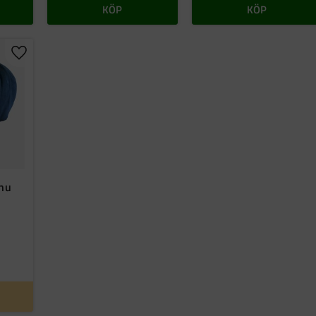
KÖP
KÖP
Lägg till i favoriter
.nu