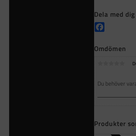
Dela med dig
Facebook
Omdömen
D
Produkter so