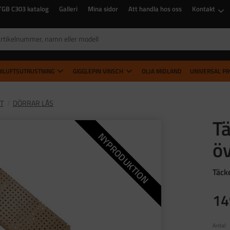
TGB C303 katalog
Galleri
Mina sidor
Att handla hos oss
Kontakt
RILUFTSUTRUSTNING
GIGGLEPIN VINSCH
OLJA MIDLAND
UNIVERSAL P
T
DÖRRAR LÅS
T
NYPRODUKTION
ö
Täck
14
Antal