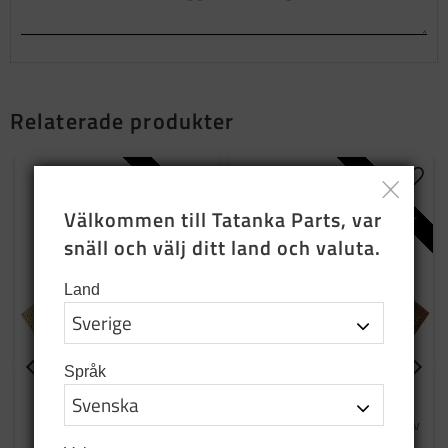
Relaterade produkter
NYPRODUKTION
NYPRODUKTION
Lägg till i favoriter
Lägg t
Välkommen till Tatanka Parts, var 
snäll och välj ditt land och valuta.
Land
Språk
Täckskiva höger sida
Täckskiva höger
framdörr övre
Täcker och skyddar övre del av
höger framdörr