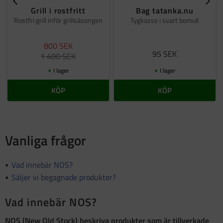
Grill i rostfritt
Bag tatanka.nu
Rostfri grill inför grillsäsongen
Tygkasse i svart bomull
800
SEK
95
SEK
1 400
SEK
I lager
I lager
KÖP
KÖP
Vanliga frågor
Vad innebär NOS?
Säljer vi begagnade produkter?
Vad innebär NOS?
NOS (New Old Stock)
beskriva produkter som är
tillverkade