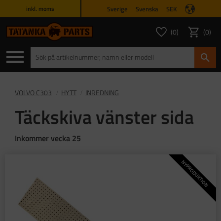
Sverige
Svenska
SEK
inkl. moms
Meny
0
0
ANTAL FAVORITER
ANTAL
Favoriter
Kundvagn
VOLVO C303
HYTT
INREDNING
Täckskiva vänster sida
Inkommer vecka 25
NYPRODUKTION