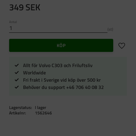
349
SEK
Antal
st
Lägg till 
KÖP
Allt för Volvo C303 och Friluftsliv
Worldwide
Fri frakt i Sverige vid köp över 500 kr
Behöver du support +46 706 40 08 32
Lagerstatus
I lager
Artikelnr
1562646