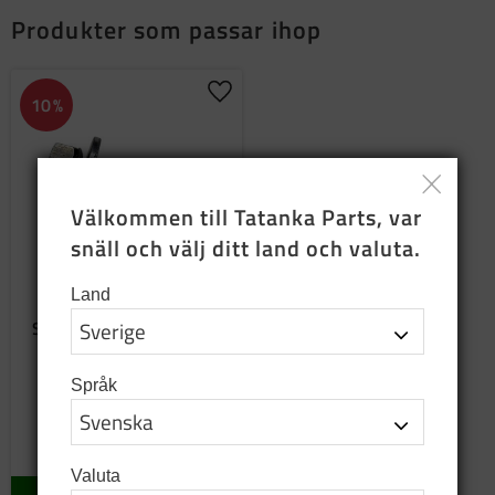
Produkter som passar ihop
Lägg till i favoriter
10
%
Välkommen till Tatanka Parts, var 
snäll och välj ditt land och valuta.
Land
Skruvsats till trälister
Komplett sats till trälister
Språk
18
SEK
20
SEK
34 pkt. i lager
Valuta