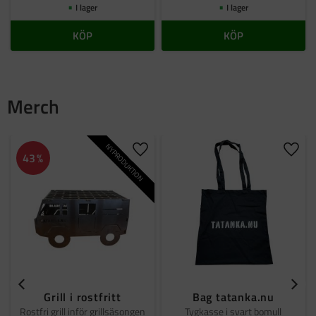
I lager
I lager
KÖP
KÖP
Merch
NYPRODUKTION
Lägg till i favoriter
Lägg t
43
%
Grill i rostfritt
Bag tatanka.nu
Rostfri grill inför grillsäsongen
Tygkasse i svart bomull