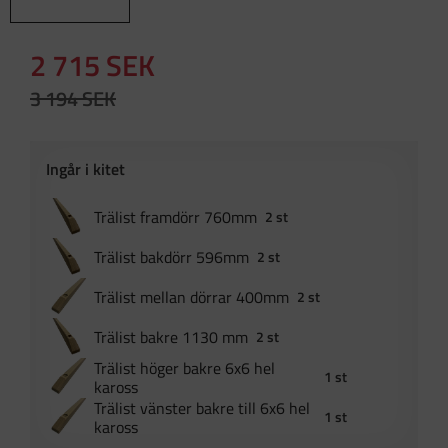
Nedsatt pris:
2 715
SEK
Ordinarie pris:
3 194
SEK
Trälist framdörr 760mm
2 st
Trälist bakdörr 596mm
2 st
Trälist mellan dörrar 400mm
2 st
Trälist bakre 1130 mm
2 st
Trälist höger bakre 6x6 hel
1 st
kaross
Trälist vänster bakre till 6x6 hel
1 st
kaross