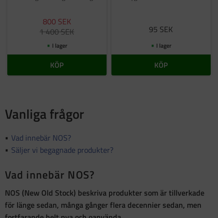
800
SEK
95
SEK
1 400
SEK
I lager
I lager
KÖP
KÖP
Vanliga frågor
Vad innebär NOS?
Säljer vi begagnade produkter?
Vad innebär NOS?
NOS (New Old Stock)
beskriva produkter som är
tillverkade
för länge sedan, många gånger flera decennier sedan, men
fortfarande helt nya och oanvända
.