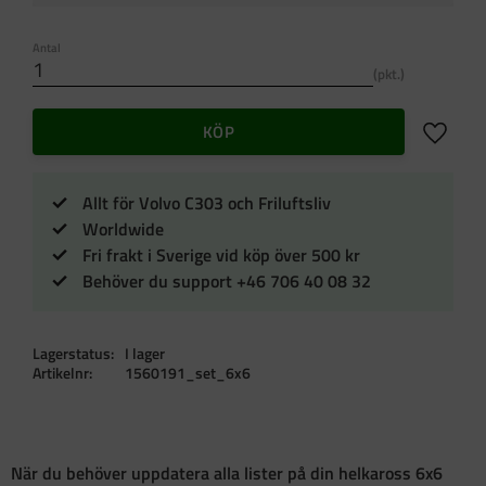
Antal
pkt.
Lägg till 
KÖP
Allt för Volvo C303 och Friluftsliv
Worldwide
Fri frakt i Sverige vid köp över 500 kr
Behöver du support +46 706 40 08 32
Lagerstatus
I lager
Artikelnr
1560191_set_6x6
När du behöver uppdatera alla lister på din helkaross 6x6