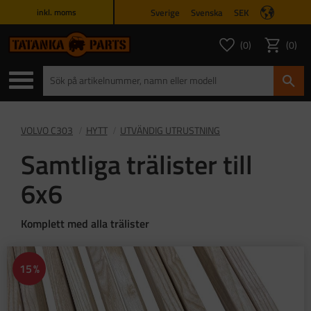
Sverige
Svenska
SEK
inkl. moms
Meny
0
0
ANTAL FAVORITER
ANTAL
Favoriter
Kundvagn
VOLVO C303
HYTT
UTVÄNDIG UTRUSTNING
Samtliga trälister till
6x6
Komplett med alla trälister
15
%