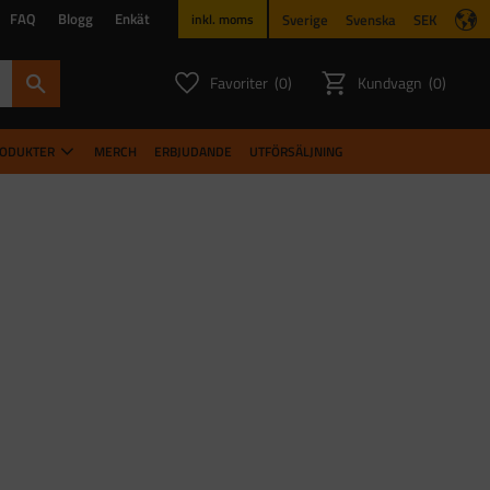
FAQ
Blogg
Enkät
Sverige
Svenska
SEK
inkl. moms
Favoriter
Kundvagn
0
0
ANTAL FAVORITER:
ANTAL PR
RODUKTER
MERCH
ERBJUDANDE
UTFÖRSÄLJNING