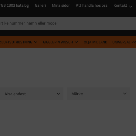
TGB C303 katalog
Galleri
Mina sidor
Att handla hos oss
Kontakt
RILUFTSUTRUSTNING
GIGGLEPIN VINSCH
OLJA MIDLAND
UNIVERSAL P
Visa endast
Märke
Finns i lager
2
Asli4x4
2
ill i favoriter