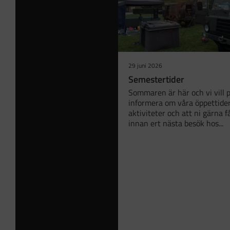
29 juni 2026
Semestertider
Sommaren är här och vi vill p
informera om våra öppettid
aktiviteter och att ni gärna f
innan ert nästa besök hos...