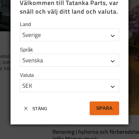
Välkommen till Tatanka Parts, var 
snäll och välj ditt land och valuta.
Land
Språk
assa på att
er, kommande
år höra av er
Valuta
SPARA
STÄNG
16 juni 2026
​Rensning i hyllorna och förberedels
inför Mammutpark