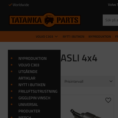
Worldwide
Volvo 
VOLVO C303
NYTT I BUTIKEN
NYPRODUKTION
F
ASLI 4x4
NYPRODUKTION
VOLVO C303
UTGÅENDE
ARTIKLAR
Prisintervall
NYTT I BUTIKEN
2 029
FRILUFTSUTRUSTNING
GIGGLEPIN VINSCH
Lägg t
UNIVERSAL
PRODUKTER
MERCH