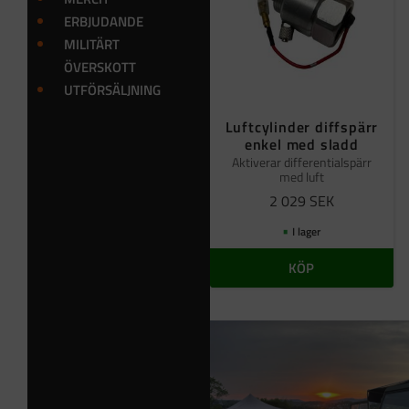
ERBJUDANDE
MILITÄRT
ÖVERSKOTT
UTFÖRSÄLJNING
Luftcylinder diffspärr
enkel med sladd
Aktiverar differentialspärr
med luft
2 029
SEK
I lager
KÖP