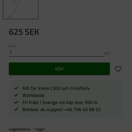
625
SEK
Antal
st
Lägg till 
KÖP
Allt för Volvo C303 och Friluftsliv
Worldwide
Fri frakt i Sverige vid köp över 500 kr
Behöver du support +46 706 40 08 32
Lagerstatus
I lager