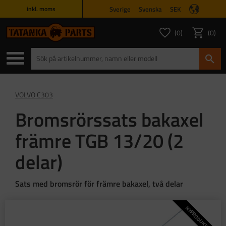
Sverige
Svenska
SEK
inkl. moms
Meny
0
0
ANTAL FAVORITER
ANTAL
Favoriter
Kundvagn
VOLVO C303
Bromsrörssats bakaxel
främre TGB 13/20 (2
delar)
Sats med bromsrör för främre bakaxel, två delar
NYPRODUKTION