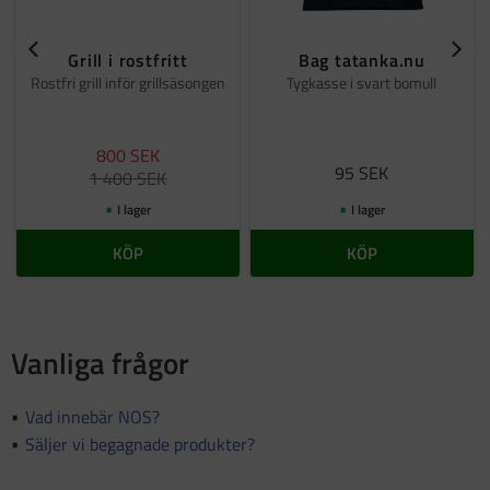
Grill i rostfritt
Bag tatanka.nu
Rostfri grill inför grillsäsongen
Tygkasse i svart bomull
800
SEK
95
SEK
1 400
SEK
I lager
I lager
KÖP
KÖP
Vanliga frågor
Vad innebär NOS?
Säljer vi begagnade produkter?