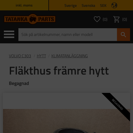
Sverige
Svenska
SEK
inkl. moms
Meny
0
0
ANTAL FAVORITER
ANTAL
Favoriter
Kundvagn
VOLVO C303
HYTT
KLIMATANLÄGGNING
Fläkthus främre hytt
Begagnad
BEGAGNAD