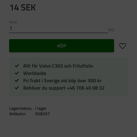
14
SEK
Antal
st
Lägg till 
KÖP
Allt för Volvo C303 och Friluftsliv
Worldwide
Fri frakt i Sverige vid köp över 500 kr
Behöver du support +46 706 40 08 32
Lagerstatus
I lager
Artikelnr
958297