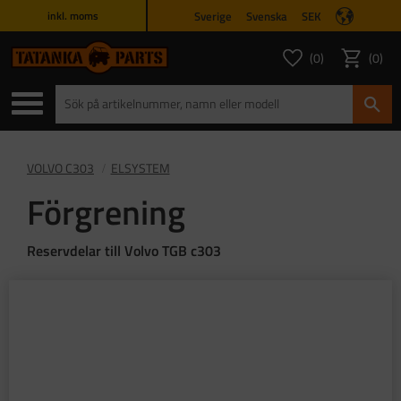
Sverige
Svenska
SEK
inkl. moms
Meny
0
0
ANTAL FAVORITER
ANTAL
Favoriter
Kundvagn
VOLVO C303
ELSYSTEM
Förgrening
Reservdelar till Volvo TGB c303