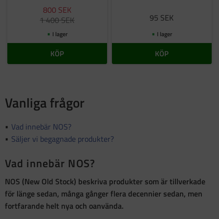
800
SEK
95
SEK
1 400
SEK
I lager
I lager
KÖP
KÖP
Vanliga frågor
Vad innebär NOS?
Säljer vi begagnade produkter?
Vad innebär NOS?
NOS (New Old Stock)
beskriva produkter som är
tillverkade
för länge sedan, många gånger flera decennier sedan, men
fortfarande helt nya och oanvända
.