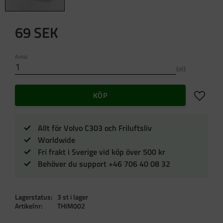
69
SEK
Antal
st
Lägg till 
KÖP
Allt för Volvo C303 och Friluftsliv
Worldwide
Fri frakt i Sverige vid köp över 500 kr
Behöver du support +46 706 40 08 32
Lagerstatus
3 st i lager
Artikelnr
THIM002