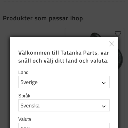
Produkter som passar ihop
Lägg t
Välkommen till Tatanka Parts, var 
snäll och välj ditt land och valuta.
Land
Lyrschakel 3.25 ton
Språk
3,25 ton lyrschakel vinsch
utrustning
155
SEK
Valuta
I lager