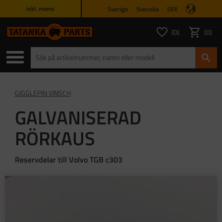
Sverige
Svenska
SEK
inkl. moms
Meny
0
0
ANTAL FAVORITER
ANTAL
Favoriter
Kundvagn
GIGGLEPIN VINSCH
GALVANISERAD
RÖRKAUS
Reservdelar till Volvo TGB c303