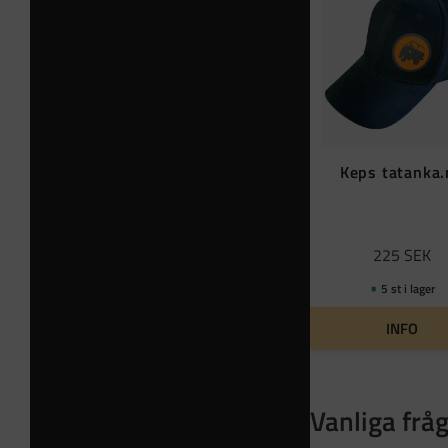
Keps tatanka
225
SEK
5 st i lager
INFO
Vanliga frå