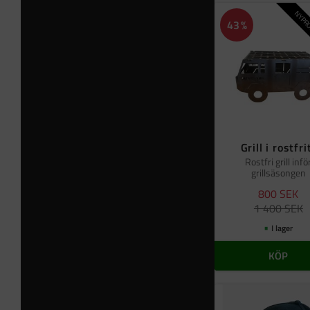
NYPRO
43
%
Grill i rostfri
Rostfri grill infö
grillsäsongen
800
SEK
1 400
SEK
I lager
KÖP