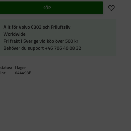
Lägg till i f
KÖP
Allt för Volvo C303 och Friluftsliv
Worldwide
Fri frakt i Sverige vid köp över 500 kr
Behöver du support +46 706 40 08 32
status
I lager
elnr
644493B