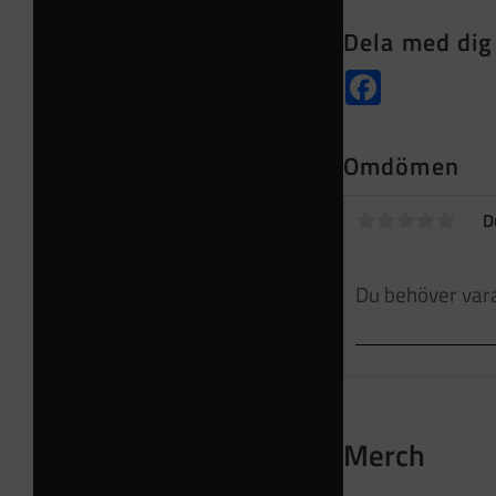
Dela med dig
Facebook
Omdömen
D
Merch