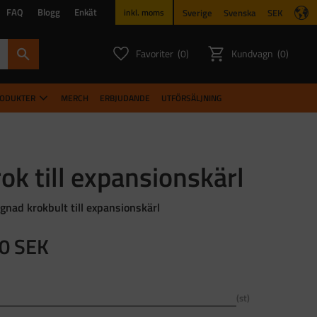
FAQ
Blogg
Enkät
Sverige
Svenska
SEK
inkl. moms
Favoriter
Kundvagn
0
0
ANTAL FAVORITER:
ANTAL PR
RODUKTER
MERCH
ERBJUDANDE
UTFÖRSÄLJNING
ok till expansionskärl
gnad krokbult till expansionskärl
0
SEK
st