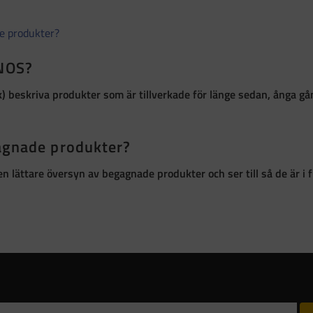
de produkter?
 NOS?
k)
beskriva produkter som är
tillverkade för länge sedan, ånga g
gagnade produkter?
r en lättare översyn av begagnade produkter och ser till så de är 