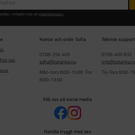
andlas i enlighet med vår
integritetspolicy
.
ce
Kontor och order Sofia
Teknisk support
ss
0708-254 405
0706-400 832
 hos oss
sofia@tatanka.nu
info@tatanka.n
 svar
Mån-tors 8:00-15:00 Fre
Tis-Tors 9:00-1
8:00-13:00
Följ oss på social media
Handla tryggt med oss