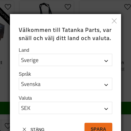
DUKTION
Lägg till i favoriter
Lägg till i favoriter
Lä
Välkommen till Tatanka Parts, var 
snäll och välj ditt land och valuta.
Land
tt
Bag tatanka.nu
Emaljmugg grön
r
Tygkasse i svart bomull
Graverad emaljmugg
Språk
95
SEK
159
SEK
I lager
5 st i lager
Valuta
KÖP
KÖP
Lägg till i favoriter
SPARA
STÄNG