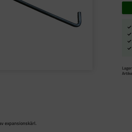
Lager
Artik
av expansionskärl.