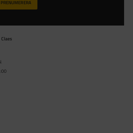
PRENUMERERA
 Claes
u
5:00