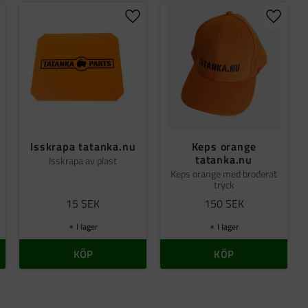
gg till i favoriter
Lägg till i favoriter
Lägg til
Isskrapa tatanka.nu
Keps orange
tatanka.nu
Isskrapa av plast
Keps orange med broderat
tryck
15
SEK
150
SEK
I lager
I lager
KÖP
KÖP