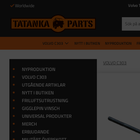
Worldwide
Volvo 
VOLVO C303
NYTT I BUTIKEN
NYPRODUKTION
F
VOLVO C303
NYPRODUKTION
VOLVO C303
UTGÅENDE ARTIKLAR
NYTT I BUTIKEN
FRILUFTSUTRUSTNING
GIGGLEPIN VINSCH
UNIVERSAL PRODUKTER
MERCH
ERBJUDANDE
MILITÄRT ÖVERSKOTT