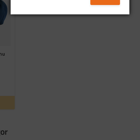
.nu
gor