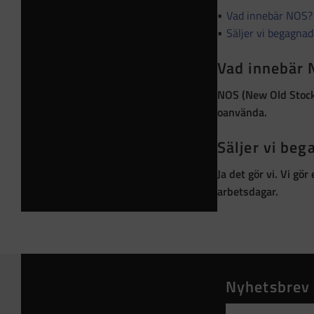
Vad innebär NOS?
Säljer vi begagna
Vad innebär
NOS (New Old Stoc
oanvända
.
Säljer vi be
Ja det gör vi. Vi gö
arbetsdagar.
Nyhetsbrev