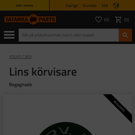
Sverige
Svenska
SEK
inkl. moms
Meny
0
0
ANTAL FAVORITER
ANTAL
Favoriter
Kundvagn
VOLVO C303
Lins körvisare
Begagnade
BEGAGNAD