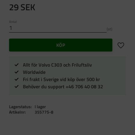
29
SEK
Antal
st
Lägg till 
KÖP
Allt för Volvo C303 och Friluftsliv
Worldwide
Fri frakt i Sverige vid köp över 500 kr
Behöver du support +46 706 40 08 32
Lagerstatus
I lager
Artikelnr
355775-8