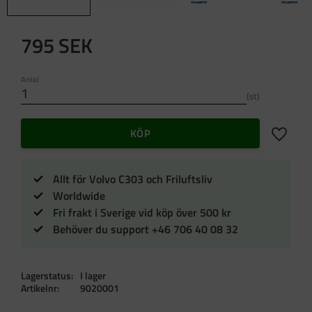
795
SEK
Antal
st
Lägg till 
KÖP
Allt för Volvo C303 och Friluftsliv
Worldwide
Fri frakt i Sverige vid köp över 500 kr
Behöver du support +46 706 40 08 32
Lagerstatus
I lager
Artikelnr
9020001