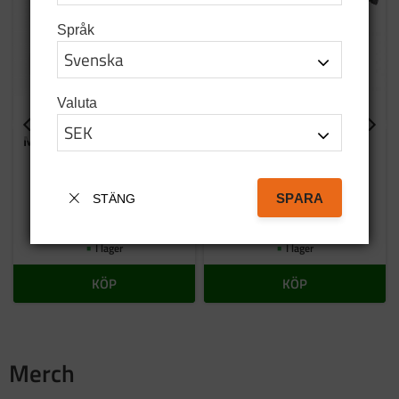
Språk
Valuta
Multi-Tool Grim 650x91
Multi-Tool Loke
mm
570x120 mm
Grim Multi-Tool
Loke Multi-Tool
SPARA
STÄNG
495
SEK
695
SEK
I lager
I lager
KÖP
KÖP
Merch