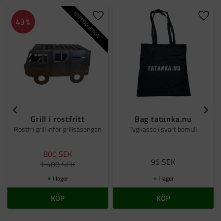
NYPRODUKTION
Lägg till i favoriter
Lägg t
43
%
Grill i rostfritt
Bag tatanka.nu
Rostfri grill inför grillsäsongen
Tygkasse i svart bomull
800
SEK
95
SEK
1 400
SEK
I lager
I lager
KÖP
KÖP