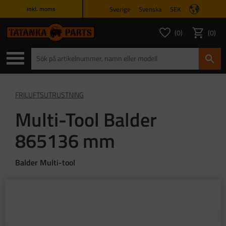
Sverige
Svenska
SEK
inkl. moms
Meny
0
0
ANTAL FAVORITER
ANTAL
Favoriter
Kundvagn
FRILUFTSUTRUSTNING
Multi-Tool Balder
865136 mm
Balder Multi-tool