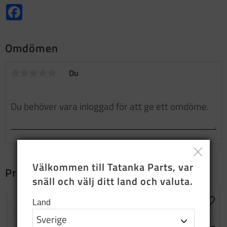
Facebook
Omdömen
Du
Välkommen till Tatanka Parts, var 
Produkter som passar ihop
snäll och välj ditt land och valuta.
Land
Lägg till i favoriter
Lägg t