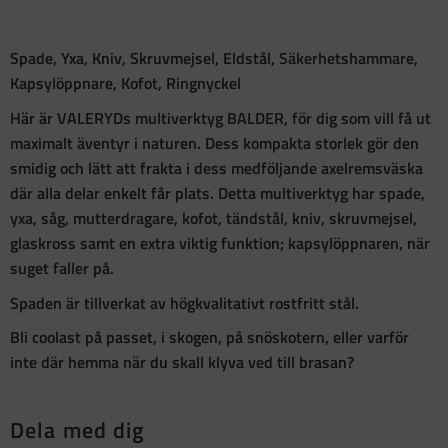
Spade, Yxa, Kniv, Skruvmejsel, Eldstål, Säkerhetshammare,
Kapsylöppnare, Kofot, Ringnyckel
Här är VALERYDs multiverktyg BALDER, för dig som vill få ut
maximalt äventyr i naturen. Dess kompakta storlek gör den
smidig och lätt att frakta i dess medföljande axelremsväska
där alla delar enkelt får plats. Detta multiverktyg har spade,
yxa, såg, mutterdragare, kofot, tändstål, kniv, skruvmejsel,
glaskross samt en extra viktig funktion; kapsylöppnaren, när
suget faller på.
Spaden är tillverkat av högkvalitativt rostfritt stål.
Bli coolast på passet, i skogen, på snöskotern, eller varför
inte där hemma när du skall klyva ved till brasan?
Dela med dig