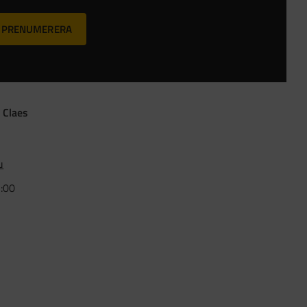
PRENUMERERA
 Claes
u
5:00