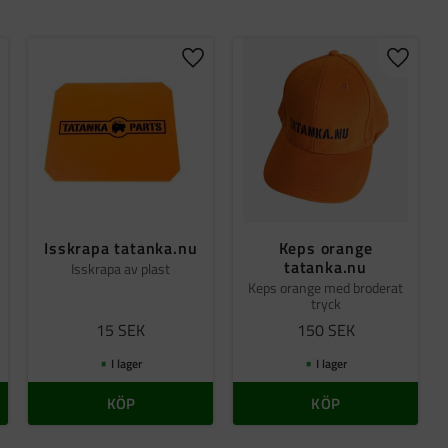
gg till i favoriter
Lägg till i favoriter
Lägg til
Isskrapa tatanka.nu
Keps orange
tatanka.nu
Isskrapa av plast
Keps orange med broderat
tryck
15
SEK
150
SEK
I lager
I lager
KÖP
KÖP