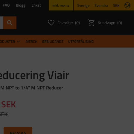
FAQ
Blogg
Enkät
Sverige
Svenska
SEK
inkl. moms
Favoriter
Kundvagn
0
0
ANTAL FAVORITER:
ANTAL PR
RODUKTER
MERCH
ERBJUDANDE
UTFÖRSÄLJNING
ducering Viair
 M NPT to 1/4" M NPT Reducer
dsatt pris:
SEK
narie pris:
SEK
till i favoriter
BEVAKA