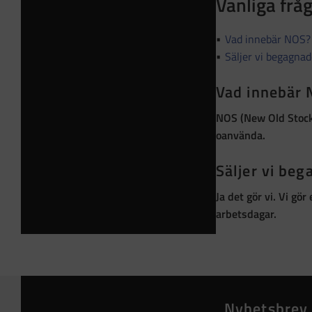
Vanliga frå
Vad innebär NOS?
Säljer vi begagna
Vad innebär
NOS (New Old Stoc
oanvända
.
Säljer vi be
Ja det gör vi. Vi gö
arbetsdagar.
Nyhetsbrev