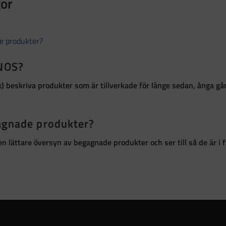
gor
de produkter?
 NOS?
k)
beskriva produkter som är
tillverkade för länge sedan, ånga g
gagnade produkter?
r en lättare översyn av begagnade produkter och ser till så de är 