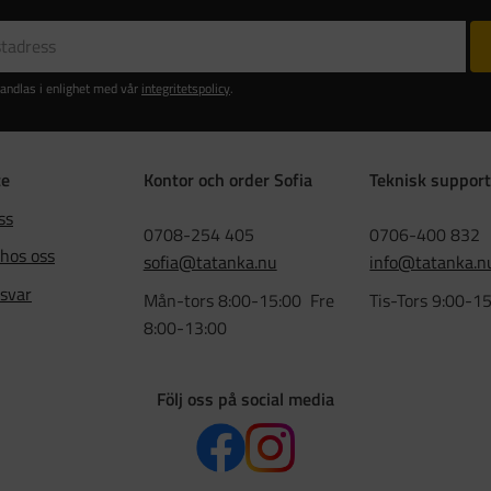
andlas i enlighet med vår
integritetspolicy
.
ce
Kontor och order Sofia
Teknisk support
ss
0708-254 405
0706-400 832
 hos oss
sofia@tatanka.nu
info@tatanka.n
 svar
Mån-tors 8:00-15:00 Fre
Tis-Tors 9:00-1
8:00-13:00
Följ oss på social media