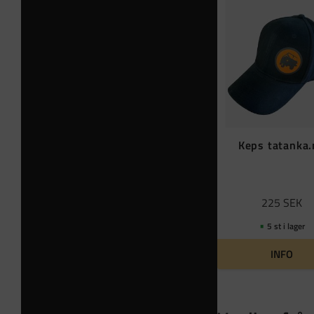
Keps tatanka
225
SEK
5 st i lager
INFO