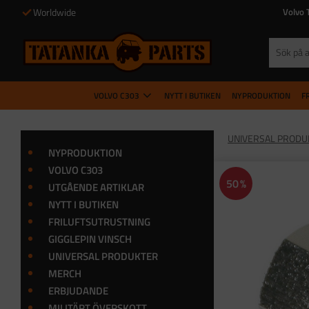
Worldwide
Volvo 
VOLVO C303
NYTT I BUTIKEN
NYPRODUKTION
F
UNIVERSAL PRODU
NYPRODUKTION
VOLVO C303
50
%
UTGÅENDE ARTIKLAR
NYTT I BUTIKEN
FRILUFTSUTRUSTNING
GIGGLEPIN VINSCH
UNIVERSAL PRODUKTER
MERCH
ERBJUDANDE
MILITÄRT ÖVERSKOTT