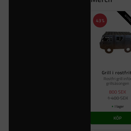
NYPRO
43
%
Grill i rostfri
Rostfri grill infö
grillsäsongen
800
SEK
1 400
SEK
I lager
KÖP