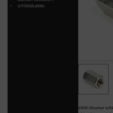
UTFÖRSÄLJNING
VIAIR tillverkar lu