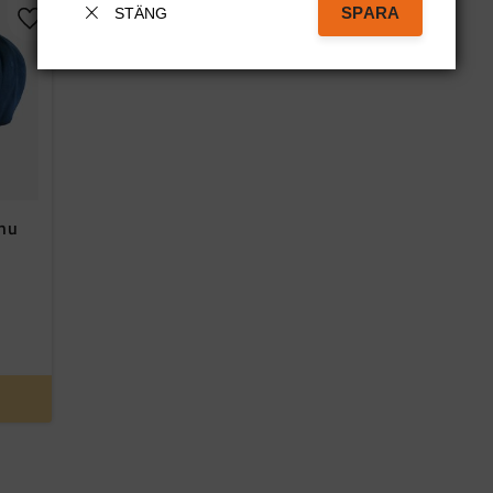
SPARA
STÄNG
Lägg till i favoriter
.nu