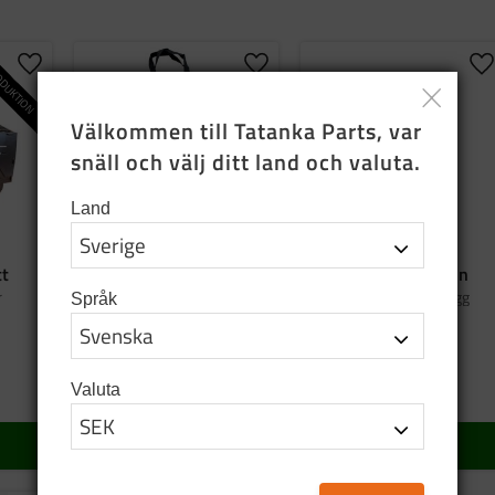
DUKTION
Lägg till i favoriter
Lägg till i favoriter
Lä
Välkommen till Tatanka Parts, var 
snäll och välj ditt land och valuta.
Land
tt
Bag tatanka.nu
Emaljmugg grön
r
Tygkasse i svart bomull
Graverad emaljmugg
Språk
95
SEK
159
SEK
Valuta
I lager
5 st i lager
KÖP
KÖP