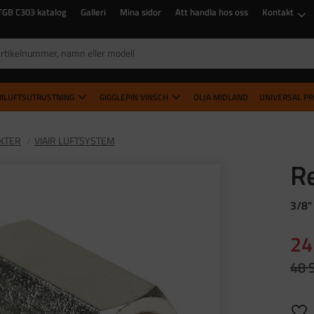
TGB C303 katalog
Galleri
Mina sidor
Att handla hos oss
Kontakt
RILUFTSUTRUSTNING
GIGGLEPIN VINSCH
OLJA MIDLAND
UNIVERSAL P
KTER
VIAIR LUFTSYSTEM
Re
3/8"
Ne
24
Ordi
48
Lägg 