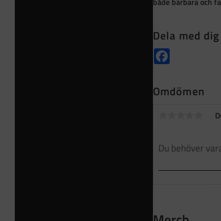
både bärbara och fa
Dela med dig
Facebook
Omdömen
D
Merch