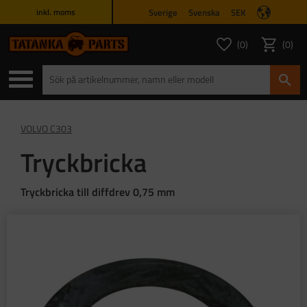
Sverige
Svenska
SEK
inkl. moms
Meny
0
0
ANTAL FAVORITER
ANTAL
Favoriter
Kundvagn
VOLVO C303
Tryckbricka
Tryckbricka till diffdrev 0,75 mm