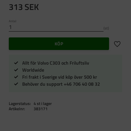
313
SEK
Antal
st
Lägg till 
KÖP
Allt för Volvo C303 och Friluftsliv
Worldwide
Fri frakt i Sverige vid köp över 500 kr
Behöver du support +46 706 40 08 32
Lagerstatus
4 st i lager
Artikelnr
383171