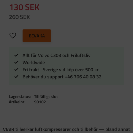
Nedsatt pris:
130
SEK
Ordinarie pris:
260
SEK
Lägg till i favoriter
BEVAKA
Allt för Volvo C303 och Friluftsliv
Worldwide
Fri frakt i Sverige vid köp över 500 kr
Behöver du support +46 706 40 08 32
Lagerstatus
Tillfälligt slut
Artikelnr
90102
VIAIR tillverkar luftkompressorer och tillbehör — bland annat