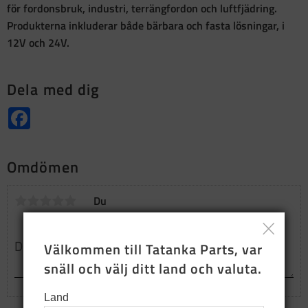
för fordonsbruk, industri, terrängfordon och luftfjädring.
Produkterna inkluderar både bärbara och fasta lösningar, i
12V och 24V.
Dela med dig
Facebook
Omdömen
Du
Välkommen till Tatanka Parts, var 
snäll och välj ditt land och valuta.
Land