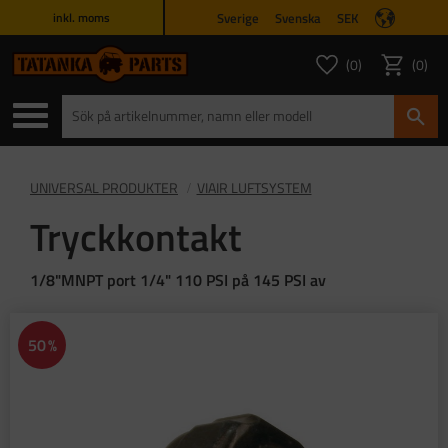
Sverige
Svenska
SEK
inkl. moms
Meny
0
0
ANTAL FAVORITER
ANTAL
Favoriter
Kundvagn
UNIVERSAL PRODUKTER
VIAIR LUFTSYSTEM
Tryckkontakt
1/8"MNPT port 1/4" 110 PSI på 145 PSI av
50
%