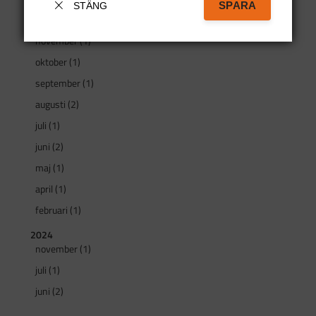
mars (1)
SPARA
STÄNG
2025
november (1)
oktober (1)
september (1)
augusti (2)
juli (1)
juni (2)
maj (1)
april (1)
februari (1)
2024
november (1)
juli (1)
juni (2)