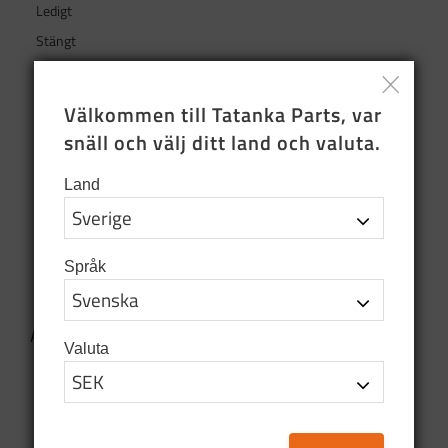
Ledigt
Stängt
Midsommar
Öppettider
Välkommen till Tatanka Parts, var 
Event
snäll och välj ditt land och valuta.
Aqiila
Land
Overland
Info Brev
Instruktion
Språk
Bromsar
Arkiv
Valuta
2026
juni (3)
april (1)