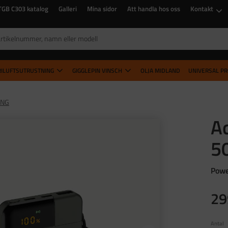
TGB C303 katalog
Galleri
Mina sidor
Att handla hos oss
Kontakt
RILUFTSUTRUSTNING
GIGGLEPIN VINSCH
OLJA MIDLAND
UNIVERSAL P
ING
A
5
Powe
29
Antal