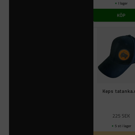
I lager
KÖP
Keps tatanka
225
SEK
5 st i lager