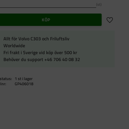
st
Lägg till i f
KÖP
Allt för Volvo C303 och Friluftsliv
Worldwide
Fri frakt i Sverige vid köp över 500 kr
Behöver du support +46 706 40 08 32
status
1 st i lager
elnr
GP406018