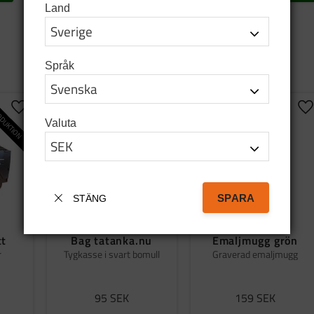
Land
Språk
DUKTION
Lägg till i favoriter
Lägg till i favoriter
Lä
Valuta
SPARA
STÄNG
tt
Bag tatanka.nu
Emaljmugg grön
r
Tygkasse i svart bomull
Graverad emaljmugg
95
SEK
159
SEK