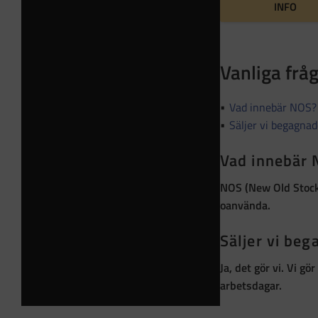
INFO
Vanliga frå
Vad innebär NOS?
Säljer vi begagna
Vad innebär
NOS (New Old Stoc
oanvända
.
Säljer vi be
Ja, det gör vi. Vi g
arbetsdagar.