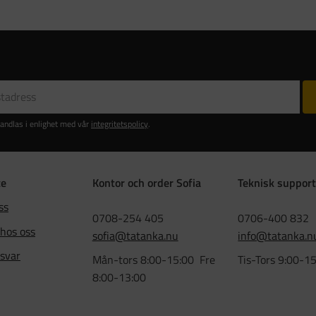
andlas i enlighet med vår
integritetspolicy
.
ce
Kontor och order Sofia
Teknisk support
ss
0708-254 405
0706-400 832
 hos oss
sofia@tatanka.nu
info@tatanka.n
 svar
Mån-tors 8:00-15:00 Fre
Tis-Tors 9:00-1
8:00-13:00