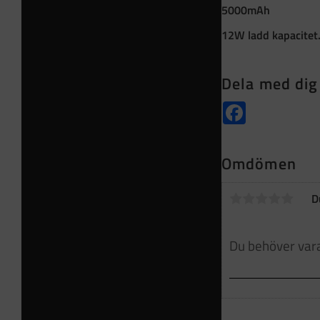
5000mAh
12W ladd kapacitet
Dela med dig
Facebook
Omdömen
D