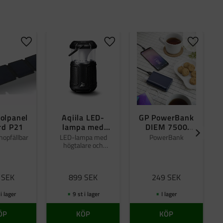
er
Lägg till i favoriter
Lägg till i favoriter
Lägg till 
solpanel
Aqiila LED-
GP PowerBank
rd P21
lampa med
DIEM 7500
högtalare B10
mAh, B07A,
hopfällbar
LED-lampa med
PowerBank
högtalare och
Mercury
powerbank.
SEK
899
SEK
249
SEK
 i lager
9 st i lager
I lager
ÖP
KÖP
KÖP