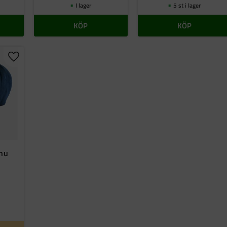
I lager
5 st i lager
KÖP
KÖP
Lägg till i favoriter
.nu