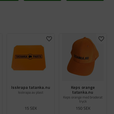
gg till i favoriter
Lägg till i favoriter
Lägg til
Isskrapa tatanka.nu
Keps orange
tatanka.nu
Isskrapa av plast
Keps orange med broderat
tryck
15
SEK
150
SEK