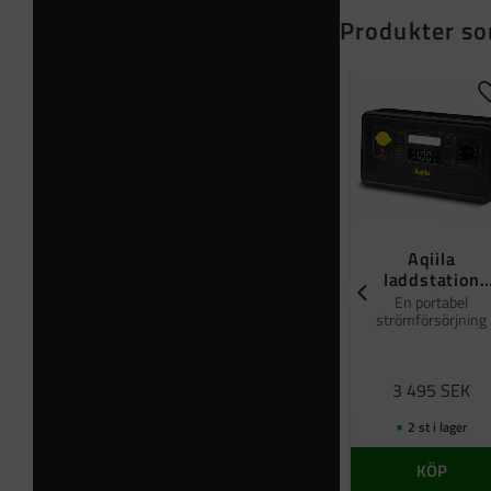
Produkter so
Aqiila
laddstation
Powerbird S30
En portabel
strömförsörjning
3 495
SEK
2 st i lager
KÖP