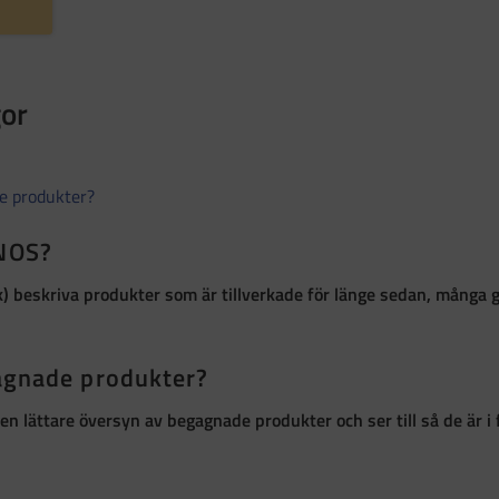
gor
de produkter?
 NOS?
k)
beskriva produkter som är
tillverkade för länge sedan, många 
gagnade produkter?
ör en lättare översyn av begagnade produkter och ser till så de är