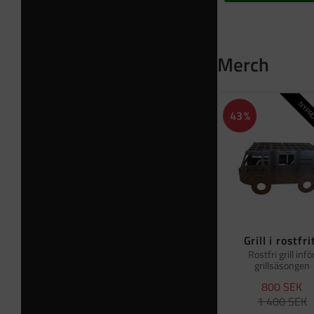
Merch
NYPRO
43
%
Grill i rostfri
Rostfri grill infö
grillsäsongen
800
SEK
1 400
SEK