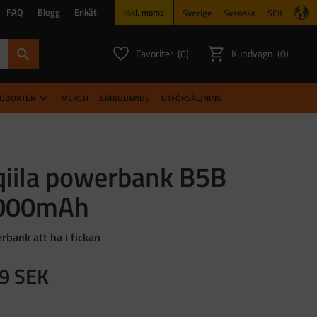
FAQ
Blogg
Enkät
Sverige
Svenska
SEK
inkl. moms
Favoriter
Kundvagn
0
0
ANTAL FAVORITER:
ANTAL PR
RODUKTER
MERCH
ERBJUDANDE
UTFÖRSÄLJNING
qiila powerbank B5B
000mAh
rbank att ha i fickan
9
SEK