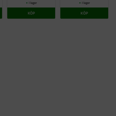
I lager
I lager
KÖP
KÖP