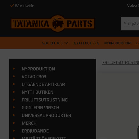
Worldwide
Volvo 
VOLVO C303
NYTT I BUTIKEN
NYPRODUKTION
F
FRILUFTSUTRUSTN
NYPRODUKTION
VOLVO C303
UTGÅENDE ARTIKLAR
NYTT I BUTIKEN
FRILUFTSUTRUSTNING
GIGGLEPIN VINSCH
UNIVERSAL PRODUKTER
MERCH
ERBJUDANDE
MILITÄRT ÖVERSKOTT