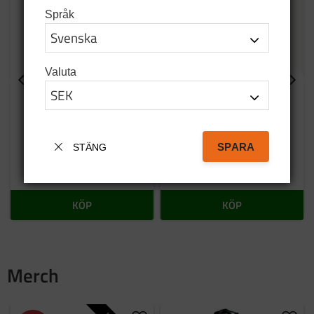
Språk
Valuta
Mössa
Aqiila powerbank B5B
5000mAh
Mössa i tunnt tyg
Powerbank att ha i fickan
110
SEK
SPARA
STÄNG
299
SEK
199
SEK
I lager
1 st i lager
KÖP
KÖP
Merch