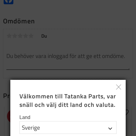
Omdömen
Du
Produkter som passar ihop
Välkommen till Tatanka Parts, var 
snäll och välj ditt land och valuta.
Lägg till i favoriter
Lägg t
45
%
Land