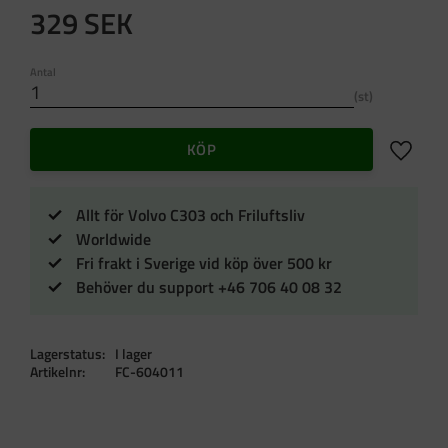
329
SEK
Antal
st
Lägg till 
KÖP
Allt för Volvo C303 och Friluftsliv
Worldwide
Fri frakt i Sverige vid köp över 500 kr
Behöver du support +46 706 40 08 32
Lagerstatus
I lager
Artikelnr
FC-604011