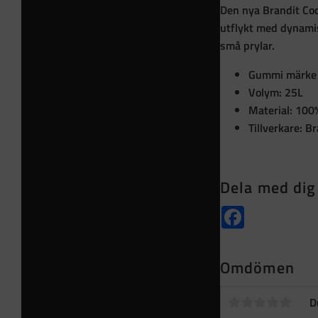
Den nya Brandit Co
utflykt med dynamis
små prylar.
Gummi märke 
Volym: 25L
Material: 100%
Tillverkare: B
Dela med dig
Facebook
Omdömen
D