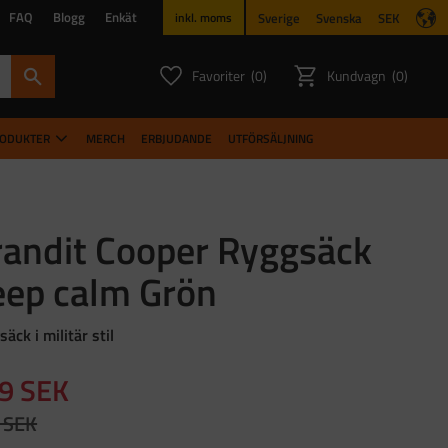
FAQ
Blogg
Enkät
Sverige
Svenska
SEK
inkl. moms
Favoriter
Kundvagn
0
0
ANTAL FAVORITER:
ANTAL PR
RODUKTER
MERCH
ERBJUDANDE
UTFÖRSÄLJNING
randit Cooper Ryggsäck
eep calm Grön
äck i militär stil
dsatt pris:
9
SEK
narie pris:
SEK