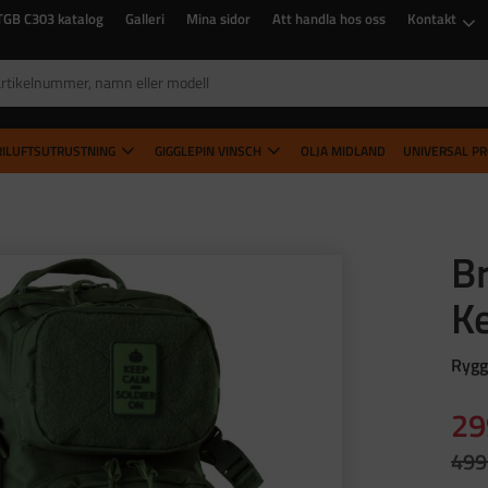
TGB C303 katalog
Galleri
Mina sidor
Att handla hos oss
Kontakt
RILUFTSUTRUSTNING
GIGGLEPIN VINSCH
OLJA MIDLAND
UNIVERSAL P
B
K
Ryggs
Ne
29
Ordi
499