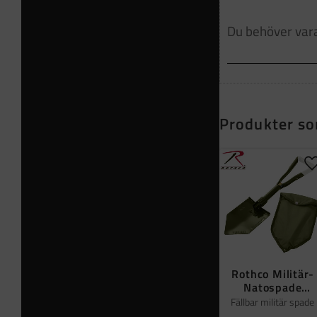
Produkter so
L
Rothco Militär-
Natospade
fällbart
Fällbar militär spade