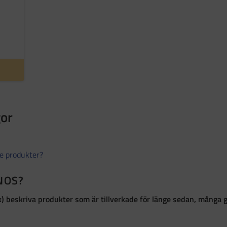
gor
de produkter?
 NOS?
k)
beskriva produkter som är
tillverkade för länge sedan, många 