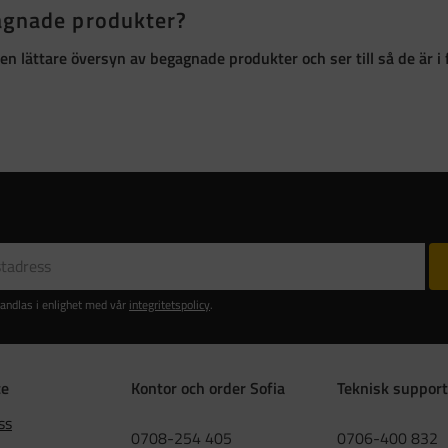
gagnade produkter?
ör en lättare översyn av begagnade produkter och ser till så de är
andlas i enlighet med vår
integritetspolicy
.
ce
Kontor och order Sofia
Teknisk support
ss
0708-254 405
0706-400 832