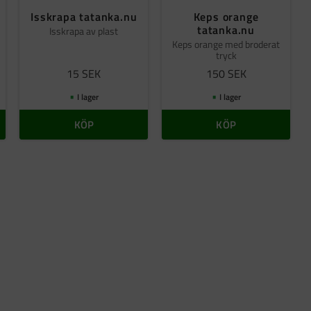
Isskrapa tatanka.nu
Keps orange
tatanka.nu
Isskrapa av plast
Keps orange med broderat
tryck
15
SEK
150
SEK
I lager
I lager
KÖP
KÖP