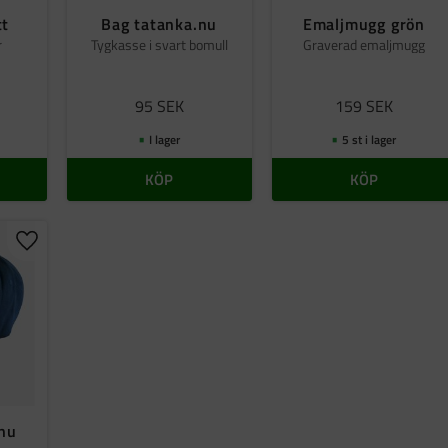
tt
Bag tatanka.nu
Emaljmugg grön
r
Tygkasse i svart bomull
Graverad emaljmugg
95
SEK
159
SEK
I lager
5 st i lager
KÖP
KÖP
Lägg till i favoriter
.nu