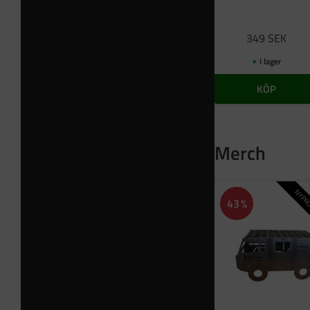
349
SEK
I lager
KÖP
Merch
NYPRO
43
%