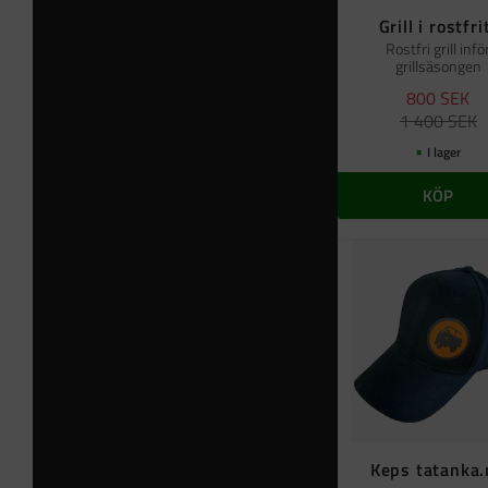
Grill i rostfri
Rostfri grill infö
grillsäsongen
800
SEK
1 400
SEK
I lager
KÖP
Keps tatanka