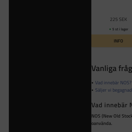
225
SEK
5 st i lager
INFO
Vanliga frå
Vad innebär NOS?
Säljer vi begagna
Vad innebär
NOS (New Old Stoc
oanvända
.