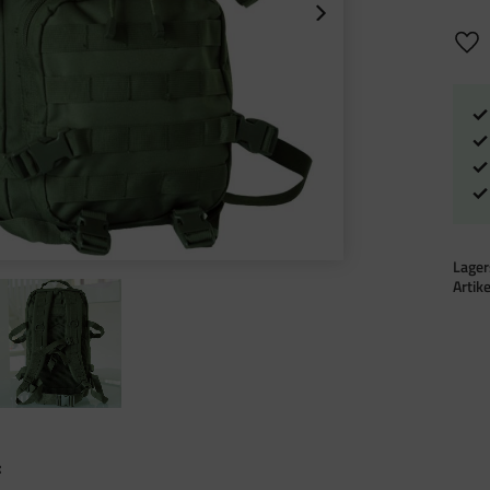
Lägg 
Lager
Artik
: