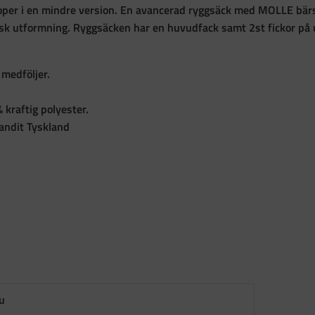
oper i en mindre version. En avancerad ryggsäck med MOLLE bär
k utformning. Ryggsäcken har en huvudfack samt 2st fickor på ut
medföljer.
 kraftig polyester.
randit Tyskland
u