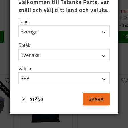
Välkommen till Tatanka Parts, var 
snäll och välj ditt land och valuta.
183
75
SEK
329
SEK
229
Land
2 st i lager
I lager
3 st
INFO
KÖP
K
Språk
Valuta
DUKTION
Lägg till i favoriter
Lägg till i favoriter
Lä
SPARA
STÄNG