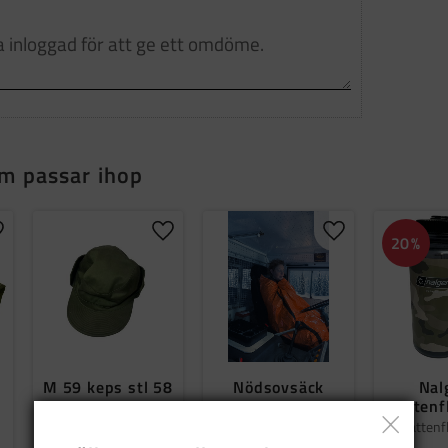
m passar ihop
ägg till i favoriter
Lägg till i favoriter
Lägg till i favorit
20
%
M 59 keps stl 58
Nödsovsäck
Nal
vattenf
Nödsovsäckar
levereras i 2-pack
c
Vattenf