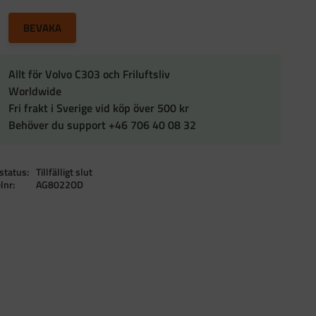
till i favoriter
BEVAKA
Allt för Volvo C303 och Friluftsliv
Worldwide
Fri frakt i Sverige vid köp över 500 kr
Behöver du support +46 706 40 08 32
status
Tillfälligt slut
elnr
AG8022OD