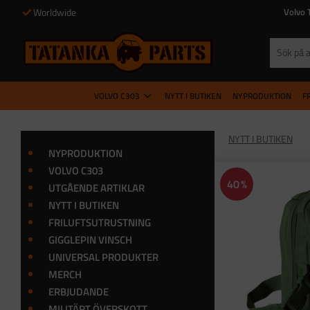
Worldwide
Volvo 
VOLVO C303
NYTT I BUTIKEN
NYPRODUKTION
F
NYTT I BUTIKEN
NYPRODUKTION
VOLVO C303
40
%
UTGÅENDE ARTIKLAR
NYTT I BUTIKEN
FRILUFTSUTRUSTNING
GIGGLEPIN VINSCH
UNIVERSAL PRODUKTER
MERCH
ERBJUDANDE
MILITÄRT ÖVERSKOTT