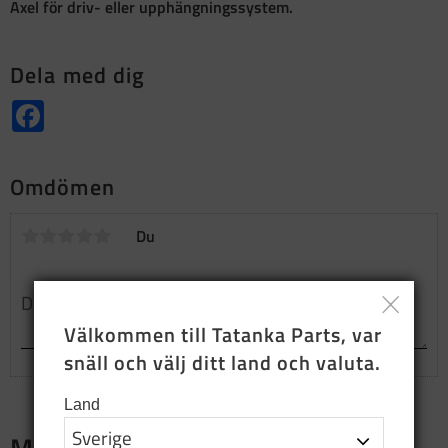
Axel för driv- eller upphängningssystem.
Dela med dig
Facebook
Omdömen
Du
Välkommen till Tatanka Parts, var 
snäll och välj ditt land och valuta.
Land
Merch