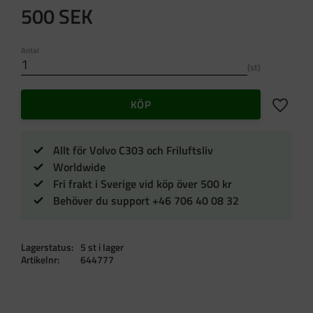
500
SEK
Antal
st
Lägg till 
KÖP
Allt för Volvo C303 och Friluftsliv
Worldwide
Fri frakt i Sverige vid köp över 500 kr
Behöver du support +46 706 40 08 32
Lagerstatus
5 st i lager
Artikelnr
644777