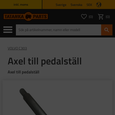
Sverige
Svenska
SEK
inkl. moms
Meny
0
0
ANTAL FAVORITER
ANTAL
Favoriter
Kundvagn
VOLVO C303
Axel till pedalställ
Axel till pedalställ