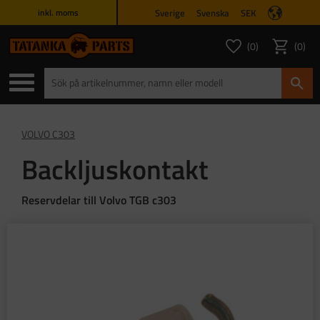
Sverige
Svenska
SEK
inkl. moms
Meny
0
0
ANTAL FAVORITER
ANTAL
Favoriter
Kundvagn
VOLVO C303
Backljuskontakt
Reservdelar till Volvo TGB c303