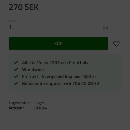
270
SEK
Antal
st
Lägg till 
KÖP
Allt för Volvo C303 och Friluftsliv
Worldwide
Fri frakt i Sverige vid köp över 500 kr
Behöver du support +46 706 40 08 32
Lagerstatus
I lager
Artikelnr
381044