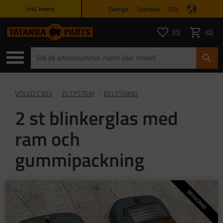
Sverige
Svenska
SEK
inkl. moms
Meny
0
0
ANTAL FAVORITER
ANTAL
Favoriter
Kundvagn
VOLVO C303
ELSYSTEM
BELYSNING
2 st blinkerglas med
ram och
gummipackning
BEGAGNAD