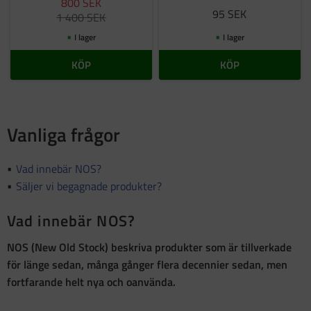
800
SEK
95
SEK
1 400
SEK
I lager
I lager
KÖP
KÖP
Vanliga frågor
Vad innebär NOS?
Säljer vi begagnade produkter?
Vad innebär NOS?
NOS (New Old Stock)
beskriva produkter som är
tillverkade
för länge sedan, många gånger flera decennier sedan, men
fortfarande helt nya och oanvända
.