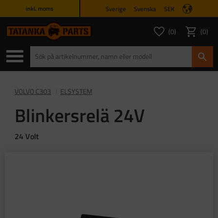
Sverige
Svenska
SEK
inkl. moms
Meny
0
0
ANTAL FAVORITER
ANTAL
Favoriter
Kundvagn
VOLVO C303
ELSYSTEM
Blinkersrelä 24V
24 Volt