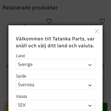
Relaterade produkter
Lägg till i favoriter
Lägg t
Välkommen till Tatanka Parts, var 
snäll och välj ditt land och valuta.
Land
Skift relä
Enkelt relä 24V
Språk
OBS! 12V 20/30A
Enkelrelä sitter på flera ställen
i systemet
170
SEK
149
SEK
Valuta
Tillfälligt slut
I lager
INFO
KÖP