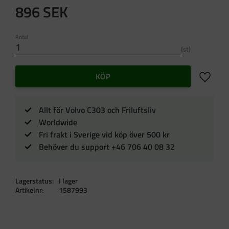
896
SEK
Antal
st
Lägg till 
KÖP
Allt för Volvo C303 och Friluftsliv
Worldwide
Fri frakt i Sverige vid köp över 500 kr
Behöver du support +46 706 40 08 32
Lagerstatus
I lager
Artikelnr
1587993