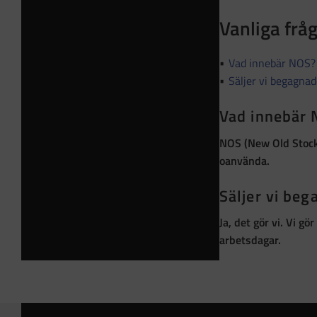
Vanliga frå
Vad innebär NOS?
Säljer vi begagna
Vad innebär
NOS (New Old Stoc
oanvända
.
Säljer vi be
Ja, det gör vi. Vi g
arbetsdagar.