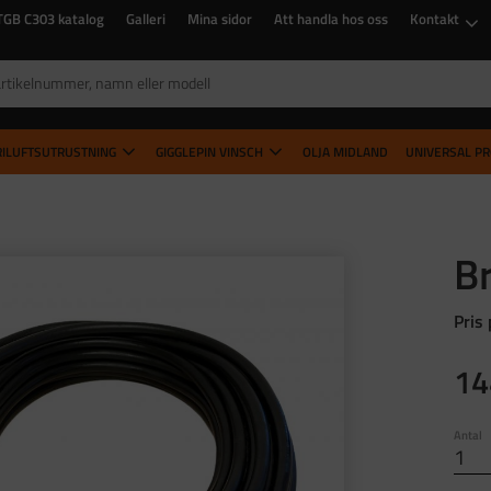
TGB C303 katalog
Galleri
Mina sidor
Att handla hos oss
Kontakt
RILUFTSUTRUSTNING
GIGGLEPIN VINSCH
OLJA MIDLAND
UNIVERSAL P
B
Pris
14
Antal