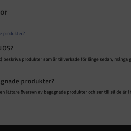
gor
de produkter?
 NOS?
k)
beskriva produkter som är
tillverkade för länge sedan, många 
gagnade produkter?
ör en lättare översyn av begagnade produkter och ser till så de är