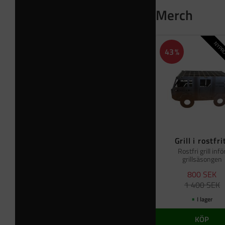
Merch
NYPRO
43
%
Grill i rostfri
Rostfri grill infö
grillsäsongen
800
SEK
1 400
SEK
I lager
KÖP