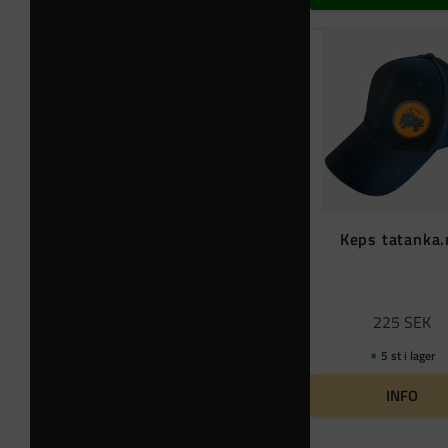
Keps tatanka
225
SEK
5 st i lager
INFO