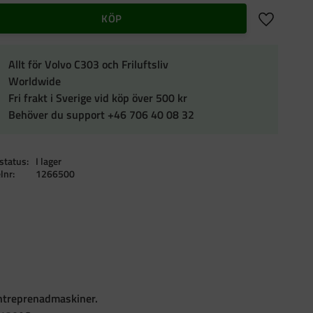
Lägg till i f
KÖP
Allt för Volvo C303 och Friluftsliv
Worldwide
Fri frakt i Sverige vid köp över 500 kr
Behöver du support +46 706 40 08 32
status
I lager
elnr
1266500
 entreprenadmaskiner.