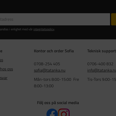
andlas i enlighet med vår
integritetspolicy
.
ce
Kontor och order Sofia
Teknisk support
ss
0708-254 405
0706-400 832
 hos oss
sofia@tatanka.nu
info@tatanka.n
 svar
Mån-tors 8:00-15:00 Fre
Tis-Tors 9:00-1
8:00-13:00
Följ oss på social media