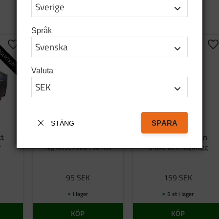
Språk
DUKTION
Lägg till i favoriter
Lägg till i favoriter
Lä
Valuta
SPARA
STÄNG
tt
Bag tatanka.nu
Emaljmugg grön
r
Tygkasse i svart bomull
Graverad emaljmugg
95
SEK
159
SEK
I lager
5 st i lager
KÖP
KÖP