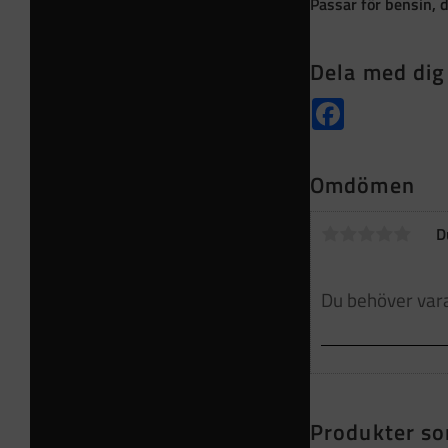
Passar för bensin, di
Dela med dig
Facebook
Omdömen
D
Produkter so