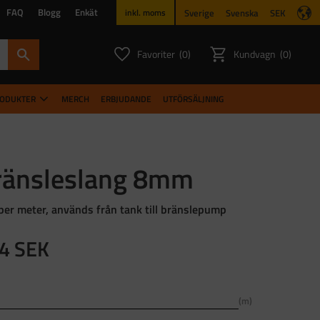
FAQ
Blogg
Enkät
Sverige
Svenska
SEK
inkl. moms
Favoriter
Kundvagn
0
0
ANTAL FAVORITER:
ANTAL PR
RODUKTER
MERCH
ERBJUDANDE
UTFÖRSÄLJNING
ränsleslang 8mm
 per meter, används från tank till bränslepump
4
SEK
m