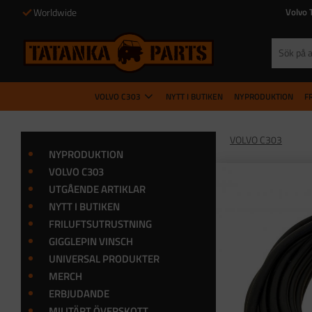
Worldwide
Volvo 
VOLVO C303
NYTT I BUTIKEN
NYPRODUKTION
F
VOLVO C303
NYPRODUKTION
VOLVO C303
UTGÅENDE ARTIKLAR
NYTT I BUTIKEN
FRILUFTSUTRUSTNING
GIGGLEPIN VINSCH
UNIVERSAL PRODUKTER
MERCH
ERBJUDANDE
MILITÄRT ÖVERSKOTT