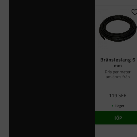
L
Bränsleslang 6
mm
Pris per meter
används från
bränslepump till filter
och förgasare
119
SEK
I lager
KÖP