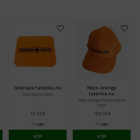
gg till i favoriter
Lägg till i favoriter
Lägg til
Isskrapa tatanka.nu
Keps orange
tatanka.nu
Isskrapa av plast
Keps orange med broderat
tryck
15
SEK
150
SEK
I lager
I lager
KÖP
KÖP