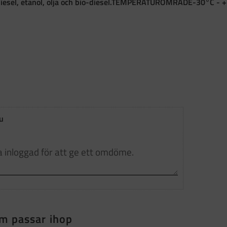
esel, etanol, olja och bio-diesel.
TEMPERATUROMRÅDE
-30°C - 
u
m passar ihop