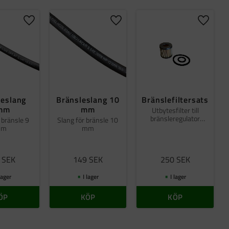
er
Lägg till i favoriter
Lägg till i favoriter
Lägg til
leslang
Bränsleslang 10
Bränslefiltersats
mm
mm
Utbytesfilter till
bränsleregulator
 bränsle 9
Slang för bränsle 10
67mm
mm
mm
SEK
149
SEK
250
SEK
 lager
I lager
I lager
ÖP
KÖP
KÖP