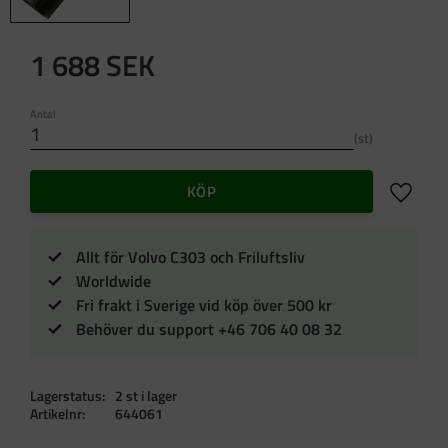
1 688
SEK
Antal
st
Lägg till 
KÖP
Allt för Volvo C303 och Friluftsliv
Worldwide
Fri frakt i Sverige vid köp över 500 kr
Behöver du support +46 706 40 08 32
Lagerstatus
2 st i lager
Artikelnr
644061