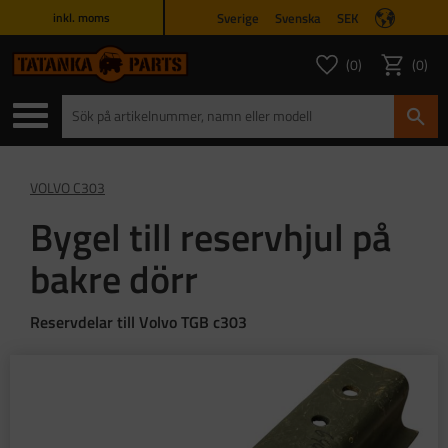
Sverige
Svenska
SEK
inkl. moms
Meny
0
0
ANTAL FAVORITER
ANTAL
Favoriter
Kundvagn
VOLVO C303
Bygel till reservhjul på
bakre dörr
Reservdelar till Volvo TGB c303