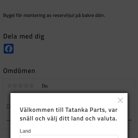
Bygel för montering av reservhjul på bakre dörr.
Dela med dig
Facebook
Omdömen
Du
Välkommen till Tatanka Parts, var 
snäll och välj ditt land och valuta.
Land