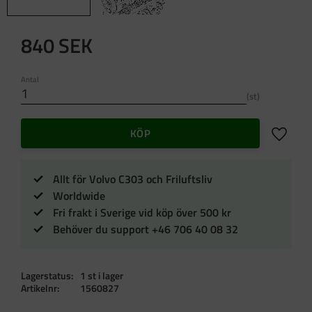
840
SEK
Antal
st
Lägg till 
KÖP
Allt för Volvo C303 och Friluftsliv
Worldwide
Fri frakt i Sverige vid köp över 500 kr
Behöver du support +46 706 40 08 32
Lagerstatus
1 st i lager
Artikelnr
1560827