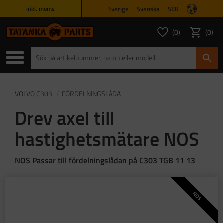
Sverige
Svenska
SEK
inkl. moms
Meny
0
0
ANTAL FAVORITER
ANTAL
Favoriter
Kundvagn
VOLVO C303
FÖRDELNINGSLÅDA
Drev axel till
hastighetsmätare NOS
NOS Passar till fördelningslådan på C303 TGB 11 13
NOS