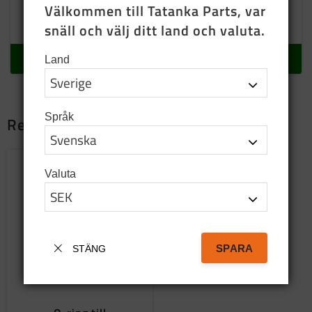
420
SEK
840
SEK
Välkommen till Tatanka Parts, var 
snäll och välj ditt land och valuta.
9 st i lager
2 st i lager
KÖP
KÖP
Land
Språk
Relaterade produkter
Lägg till i favoriter
Valuta
SPARA
STÄNG