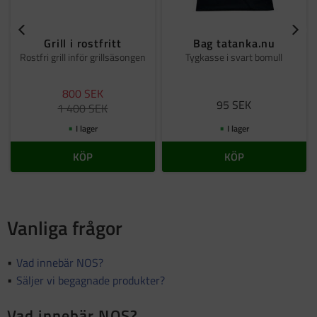
Grill i rostfritt
Bag tatanka.nu
Rostfri grill inför grillsäsongen
Tygkasse i svart bomull
800
SEK
95
SEK
1 400
SEK
I lager
I lager
KÖP
KÖP
Vanliga frågor
Vad innebär NOS?
Säljer vi begagnade produkter?
Vad innebär NOS?