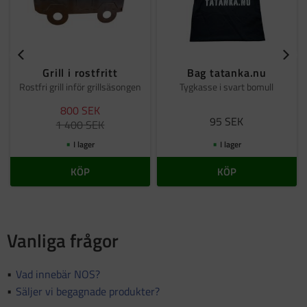
Grill i rostfritt
Bag tatanka.nu
Rostfri grill inför grillsäsongen
Tygkasse i svart bomull
800
SEK
95
SEK
1 400
SEK
I lager
I lager
KÖP
KÖP
Vanliga frågor
Vad innebär NOS?
Säljer vi begagnade produkter?