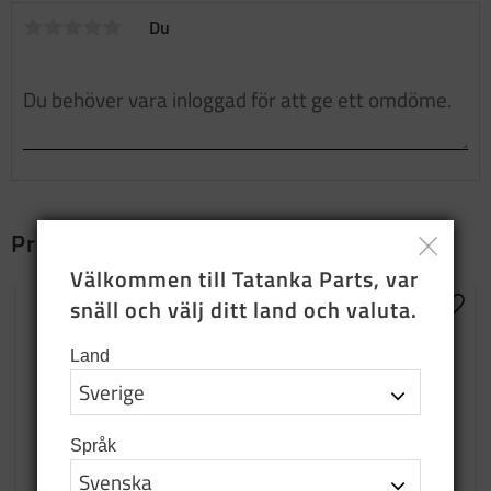
Du
Produkter som passar ihop
Välkommen till Tatanka Parts, var 
snäll och välj ditt land och valuta.
Lägg till i favoriter
Lägg t
Land
Språk