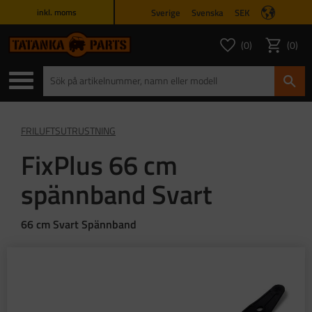
Sverige
Svenska
SEK
inkl. moms
Meny
0
0
ANTAL FAVORITER
ANTAL
Favoriter
Kundvagn
FRILUFTSUTRUSTNING
FixPlus 66 cm
spännband Svart
66 cm Svart Spännband