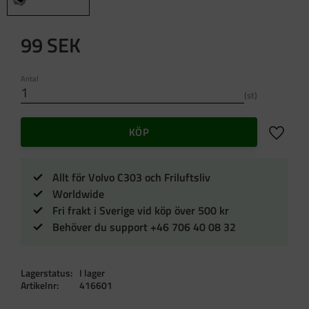
99
SEK
Antal
st
Lägg till 
KÖP
Allt för Volvo C303 och Friluftsliv
Worldwide
Fri frakt i Sverige vid köp över 500 kr
Behöver du support +46 706 40 08 32
Lagerstatus
I lager
Artikelnr
416601