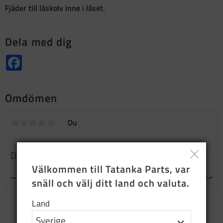
Fjäder till låskolv inne i låset.
Dela med dig
Facebook
Omdömen
Du
Välkommen till Tatanka Parts, var 
snäll och välj ditt land och valuta.
Land