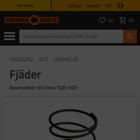
Sverige
Svenska
SEK
inkl. moms
Meny
0
0
ANTAL FAVORITER
ANTAL
Favoriter
Kundvagn
VOLVO C303
HYTT
DÖRRAR LÅS
Fjäder
Reservdelar till Volvo TGB c303