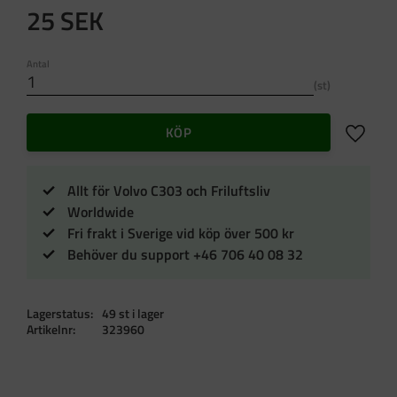
25
SEK
Antal
st
Lägg till 
KÖP
Allt för Volvo C303 och Friluftsliv
Worldwide
Fri frakt i Sverige vid köp över 500 kr
Behöver du support +46 706 40 08 32
Lagerstatus
49 st i lager
Artikelnr
323960