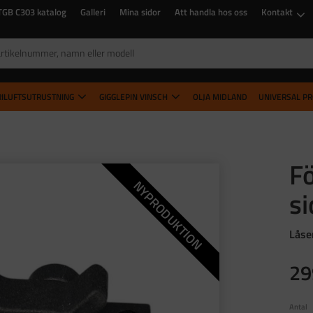
TGB C303 katalog
Galleri
Mina sidor
Att handla hos oss
Kontakt
RILUFTSUTRUSTNING
GIGGLEPIN VINSCH
OLJA MIDLAND
UNIVERSAL P
Fö
NYPRODUKTION
s
Låser
29
Antal