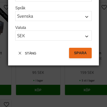
DUKTION
Språk
Lägg till i favoriter
Lägg till i favoriter
Lä
Valuta
tt
Bag tatanka.nu
Emaljmugg grön
SPARA
STÄNG
r
Tygkasse i svart bomull
Graverad emaljmugg
95
SEK
159
SEK
I lager
5 st i lager
KÖP
KÖP