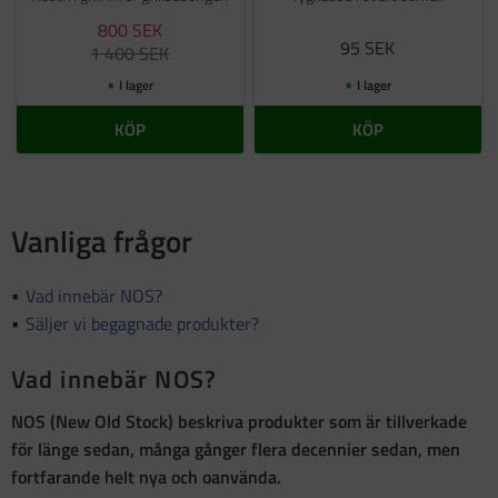
800
SEK
95
SEK
1 400
SEK
I lager
I lager
KÖP
KÖP
Vanliga frågor
Vad innebär NOS?
Säljer vi begagnade produkter?
Vad innebär NOS?
NOS (New Old Stock)
beskriva produkter som är
tillverkade
för länge sedan, många gånger flera decennier sedan, men
fortfarande helt nya och oanvända
.