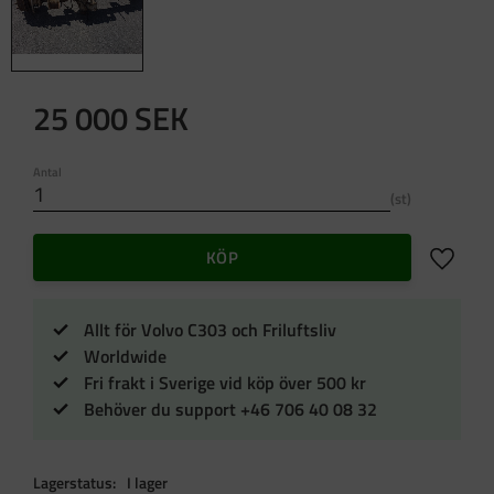
25 000
SEK
Antal
st
Lägg till 
KÖP
Allt för Volvo C303 och Friluftsliv
Worldwide
Fri frakt i Sverige vid köp över 500 kr
Behöver du support +46 706 40 08 32
Lagerstatus
I lager