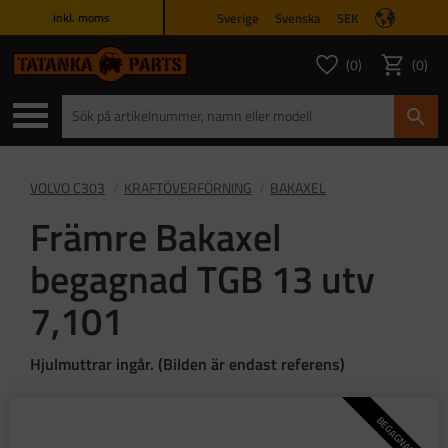
Sverige
Svenska
SEK
inkl. moms
Meny
0
0
ANTAL FAVORITER
ANTAL
Favoriter
Kundvagn
VOLVO C303
KRAFTÖVERFÖRNING
BAKAXEL
Främre Bakaxel
begagnad TGB 13 utv
7,101
Hjulmuttrar ingår. (Bilden är endast referens)
BEGAGNAD