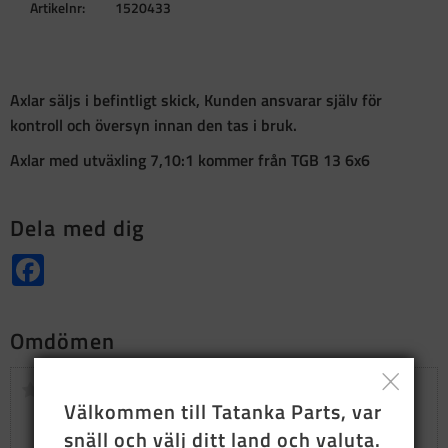
Artikelnr
1520433
Axlar säljs i befintligt skick, Kunden ansvarar själv för
kontroll och översyn innan den tas i bruk.
Axlar med utväxling 7,10:1 kommer från TGB 13 6x6
Dela med dig
Facebook
Omdömen
Du
Välkommen till Tatanka Parts, var 
snäll och välj ditt land och valuta.