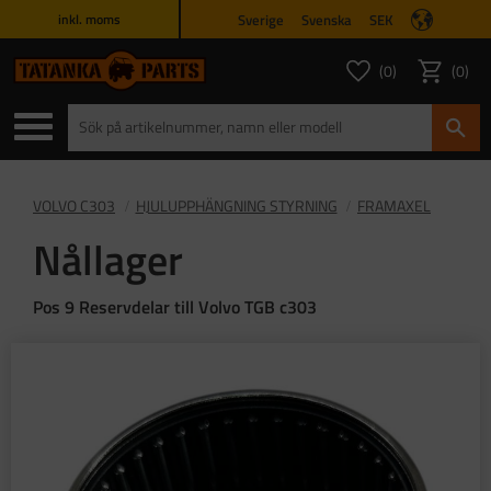
Sverige
Svenska
SEK
inkl. moms
Meny
0
0
ANTAL FAVORITER
ANTAL
Favoriter
Kundvagn
VOLVO C303
HJULUPPHÄNGNING STYRNING
FRAMAXEL
Nållager
Pos 9 Reservdelar till Volvo TGB c303