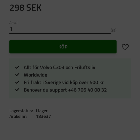
298
SEK
Antal
st
Lägg till 
KÖP
Allt för Volvo C303 och Friluftsliv
Worldwide
Fri frakt i Sverige vid köp över 500 kr
Behöver du support +46 706 40 08 32
Lagerstatus
I lager
Artikelnr
183637