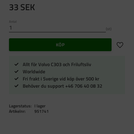
33
SEK
Antal
st
Lägg till 
KÖP
Allt för Volvo C303 och Friluftsliv
Worldwide
Fri frakt i Sverige vid köp över 500 kr
Behöver du support +46 706 40 08 32
Lagerstatus
I lager
Artikelnr
951741