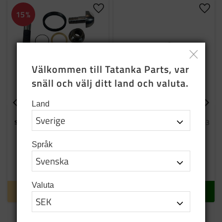
Lägg till i favoriter
Lägg t
15
%
Välkommen till Tatanka Parts, var 
snäll och välj ditt land och valuta.
Land
Servicekit till
Smörjnippel rak
styrspindel Volvo c303
Reservdelar till Volvo TGB c303
Styrspindel renoveringskit
Språk
3 481
SEK
15
SEK
4 095
SEK
Restnotering
I lager
Valuta
INFO
KÖP