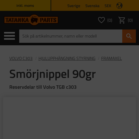
Sverige
Svenska
SEK
inkl. moms
Meny
0
0
ANTAL FAVORITER
ANTAL
Favoriter
Kundvagn
VOLVO C303
HJULUPPHÄNGNING STYRNING
FRAMAXEL
Smörjnippel 90gr
Reservdelar till Volvo TGB c303