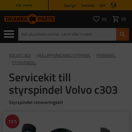
Sverige
Svenska
SEK
inkl. moms
Meny
0
0
ANTAL FAVORITER
ANTAL
Favoriter
Kundvagn
VOLVO C303
HJULUPPHÄNGNING STYRNING
FRAMAXEL
STYRSPINDEL
Servicekit till
styrspindel Volvo c303
Styrspindel renoveringskit
15
%