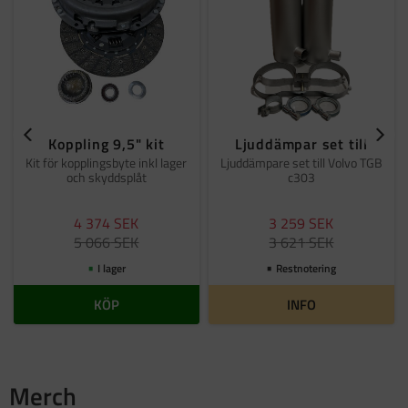
Koppling 9,5" kit
Ljuddämpar set till
Kit för kopplingsbyte inkl lager
Ljuddämpare set till Volvo TGB
och skyddsplåt
c303
4 374
SEK
3 259
SEK
5 066
SEK
3 621
SEK
I lager
Restnotering
KÖP
INFO
Merch