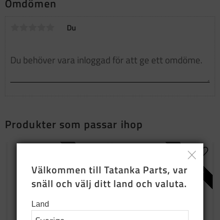
Omdömen
Du
Produkter som passar ihop
NYPRODUKTION
BEGAGNAD
Lägg till i favoriter
Lägg t
Välkommen till Tatanka Parts, var 
snäll och välj ditt land och valuta.
Land