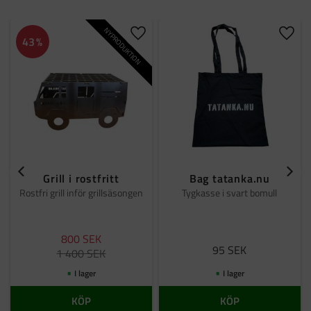
NYPRODUKTION
Lägg till i favoriter
Lägg t
43
%
Grill i rostfritt
Bag tatanka.nu
Rostfri grill inför grillsäsongen
Tygkasse i svart bomull
800
SEK
95
SEK
1 400
SEK
I lager
I lager
KÖP
KÖP