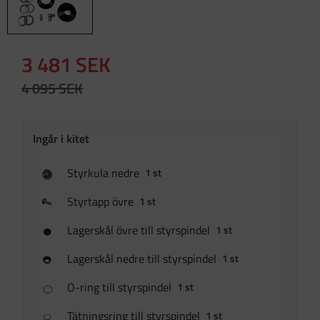
Nedsatt pris:
3 481
SEK
Ordinarie pris:
4 095
SEK
Styrkula nedre
1 st
Styrtapp övre
1 st
Lagerskål övre till styrspindel
1 st
Lagerskål nedre till styrspindel
1 st
O-ring till styrspindel
1 st
Tätningsring till styrspindel
1 st