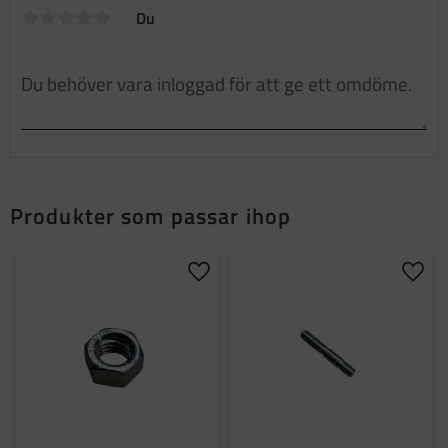
Du
Produkter som passar ihop
Lägg till i favoriter
Lägg t