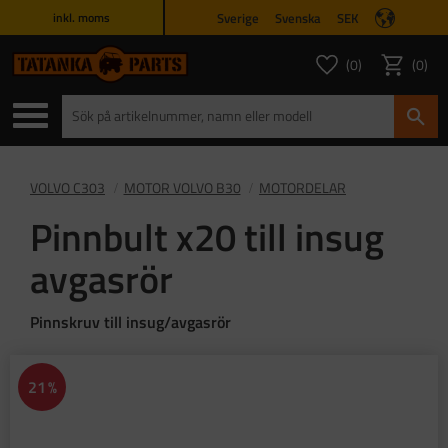
Sverige
Svenska
SEK
inkl. moms
Meny
0
0
ANTAL FAVORITER
ANTAL
Favoriter
Kundvagn
VOLVO C303
MOTOR VOLVO B30
MOTORDELAR
Pinnbult x20 till insug
avgasrör
Pinnskruv till insug/avgasrör
21
%