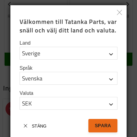
Mutter 5/16 unc
Pinnskruv
Reservdelar till Volvo TGB c303
Till grenrör pos:21-22 (20 st till
Välkommen till Tatanka Parts, var 
en motor)
snäll och välj ditt land och valuta.
3
SEK
35
SEK
Land
I lager
I lager
KÖP
KÖP
Språk
Ingår i
Valuta
Lägg till i favoriter
15
%
SPARA
STÄNG