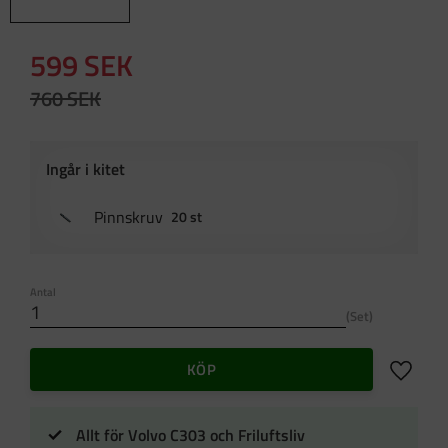
Nedsatt pris:
599
SEK
Ordinarie pris:
760
SEK
Pinnskruv
20 st
Antal
Set
Lägg till 
KÖP
Allt för Volvo C303 och Friluftsliv