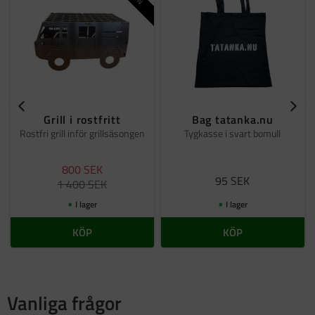
Grill i rostfritt
Bag tatanka.nu
Rostfri grill inför grillsäsongen
Tygkasse i svart bomull
800
SEK
95
SEK
1 400
SEK
I lager
I lager
KÖP
KÖP
Vanliga frågor