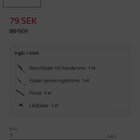
Nedsatt pris:
79
SEK
Ordinarie pris:
88
SEK
Returfjäder till handbroms
1 st
Fjäder parkeringsbroms
1 st
Pinne
2 st
Låsfjäder
2 st
Antal
pkt.