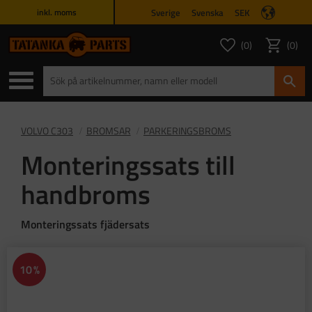
Sverige
Svenska
SEK
inkl. moms
Meny
0
0
ANTAL FAVORITER
ANTAL
Favoriter
Kundvagn
VOLVO C303
BROMSAR
PARKERINGSBROMS
Monteringssats till
handbroms
Monteringssats fjädersats
10
%