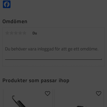
Facebook
Omdömen
Du
Produkter som passar ihop
Lägg till i favoriter
Lägg t