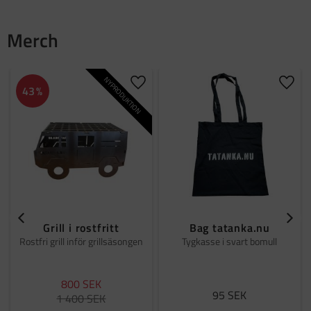
Merch
NYPRODUKTION
Lägg till i favoriter
Lägg t
43
%
Grill i rostfritt
Bag tatanka.nu
Rostfri grill inför grillsäsongen
Tygkasse i svart bomull
800
SEK
95
SEK
1 400
SEK