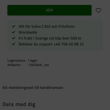
Lägg till 
KÖP
Allt för Volvo C303 och Friluftsliv
Worldwide
Fri frakt i Sverige vid köp över 500 kr
Behöver du support +46 706 40 08 32
Lagerstatus
I lager
Artikelnr
1563046_set
Ett monteringsset till handbromsen
Dela med dig