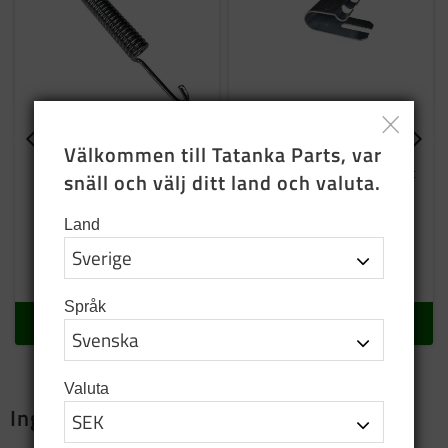
Välkommen till Tatanka Parts, var 
Returfjäder till
Låsfjäder
handbroms
Fjäder som håller en del i låst
snäll och välj ditt land och valuta.
läge
Återför handbromsen till
ursprungsläge
Land
40
SEK
6
SEK
I lager
I lager
Språk
KÖP
KÖP
Valuta
Ingår i