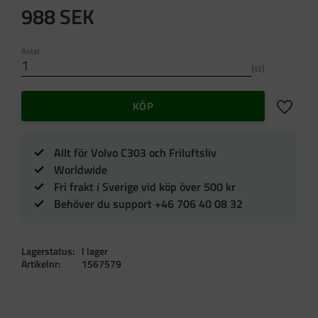
988
SEK
Antal
st
Lägg till 
KÖP
Allt för Volvo C303 och Friluftsliv
Worldwide
Fri frakt i Sverige vid köp över 500 kr
Behöver du support +46 706 40 08 32
Lagerstatus
I lager
Artikelnr
1567579