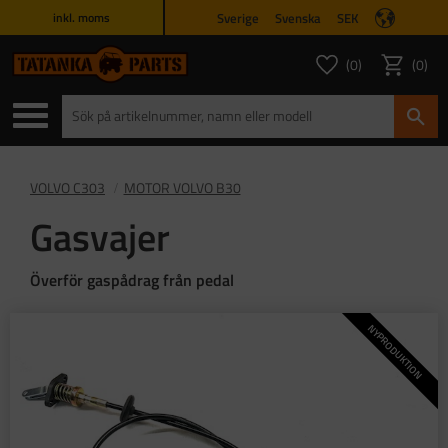
Sverige
Svenska
SEK
inkl. moms
Meny
0
0
ANTAL FAVORITER
ANTAL
Favoriter
Kundvagn
VOLVO C303
MOTOR VOLVO B30
Gasvajer
Överför gaspådrag från pedal
NYPRODUKTION