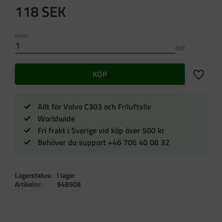
118
SEK
Antal
st
Lägg till 
KÖP
Allt för Volvo C303 och Friluftsliv
Worldwide
Fri frakt i Sverige vid köp över 500 kr
Behöver du support +46 706 40 08 32
Lagerstatus
I lager
Artikelnr
948908