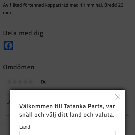
Av flätad förtennad koppartråd med 11 mm hål. Bredd 23
mm
Dela med dig
Facebook
Omdömen
Du
Välkommen till Tatanka Parts, var 
snäll och välj ditt land och valuta.
Land