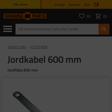
Sverige
Svenska
SEK
inkl. moms
Meny
0
0
ANTAL FAVORITER
ANTAL
Favoriter
Kundvagn
VOLVO C303
ELSYSTEM
Jordkabel 600 mm
Jordfläta 600 mm