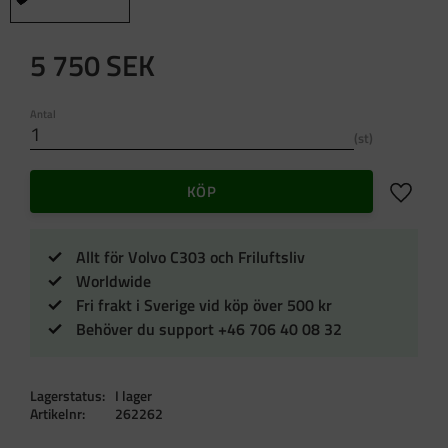
5 750
SEK
Antal
st
Lägg till 
KÖP
Allt för Volvo C303 och Friluftsliv
Worldwide
Fri frakt i Sverige vid köp över 500 kr
Behöver du support +46 706 40 08 32
Lagerstatus
I lager
Artikelnr
262262