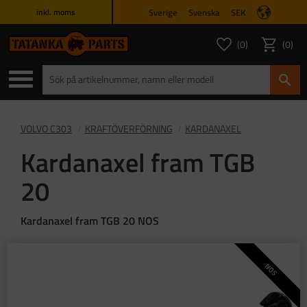
Sverige
Svenska
SEK
inkl. moms
Meny
0
0
ANTAL FAVORITER
ANTAL
Favoriter
Kundvagn
VOLVO C303
KRAFTÖVERFÖRNING
KARDANAXEL
Kardanaxel fram TGB
20
Kardanaxel fram TGB 20 NOS
NOS