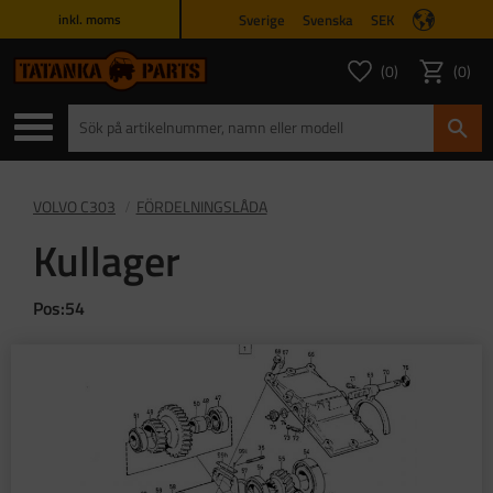
Sverige
Svenska
SEK
inkl. moms
Meny
0
0
ANTAL FAVORITER
ANTAL
Favoriter
Kundvagn
VOLVO C303
FÖRDELNINGSLÅDA
Kullager
Pos:54