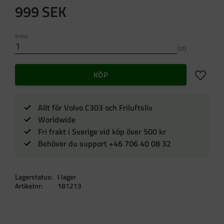
999
SEK
Antal
st
Lägg till 
KÖP
Allt för Volvo C303 och Friluftsliv
Worldwide
Fri frakt i Sverige vid köp över 500 kr
Behöver du support +46 706 40 08 32
Lagerstatus
I lager
Artikelnr
181213