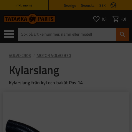
Sverige
Svenska
SEK
inkl. moms
Meny
0
0
ANTAL FAVORITER
ANTAL
Favoriter
Kundvagn
VOLVO C303
MOTOR VOLVO B30
Kylarslang
Kylarslang från kyl och bakåt Pos 14