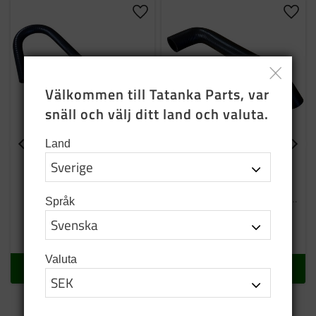
Lägg till i favoriter
Lägg t
Välkommen till Tatanka Parts, var 
snäll och välj ditt land och valuta.
Land
Värmeslang
Kylarslang bakre övre
alla bilar
Slang till värmare i hytten
Kylarslang från
Thermostathus och framåt
Språk
Pos 11
620
SEK
620
SEK
I lager
I lager
Valuta
KÖP
KÖP