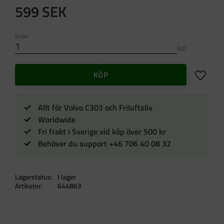
599
SEK
Antal
st
Lägg till 
KÖP
Allt för Volvo C303 och Friluftsliv
Worldwide
Fri frakt i Sverige vid köp över 500 kr
Behöver du support +46 706 40 08 32
Lagerstatus
I lager
Artikelnr
644863