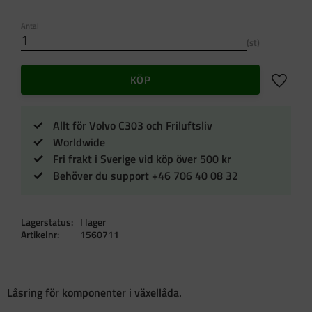
Antal
st
Lägg till 
KÖP
Allt för Volvo C303 och Friluftsliv
Worldwide
Fri frakt i Sverige vid köp över 500 kr
Behöver du support +46 706 40 08 32
Lagerstatus
I lager
Artikelnr
1560711
Låsring för komponenter i växellåda.