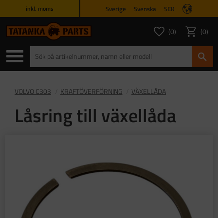
Sverige
Svenska
SEK
inkl. moms
Meny
0
0
ANTAL FAVORITER
ANTAL
Favoriter
Kundvagn
VOLVO C303
KRAFTÖVERFÖRNING
VÄXELLÅDA
Låsring till växellåda